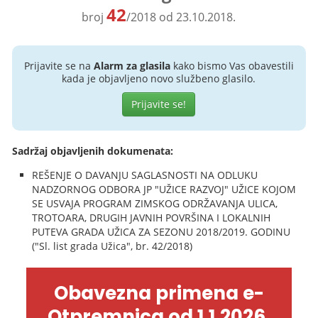
42
broj
/2018 od 23.10.2018.
Prijavite se na
Alarm za glasila
kako bismo Vas obavestili
kada je objavljeno novo službeno glasilo.
Prijavite se!
Sadržaj objavljenih dokumenata:
REŠENJE O DAVANJU SAGLASNOSTI NA ODLUKU
NADZORNOG ODBORA JP "UŽICE RAZVOJ" UŽICE KOJOM
SE USVAJA PROGRAM ZIMSKOG ODRŽAVANJA ULICA,
TROTOARA, DRUGIH JAVNIH POVRŠINA I LOKALNIH
PUTEVA GRADA UŽICA ZA SEZONU 2018/2019. GODINU
("Sl. list grada Užica", br. 42/2018)
Obavezna primena e-
Otpremnica od 1.1.2026.