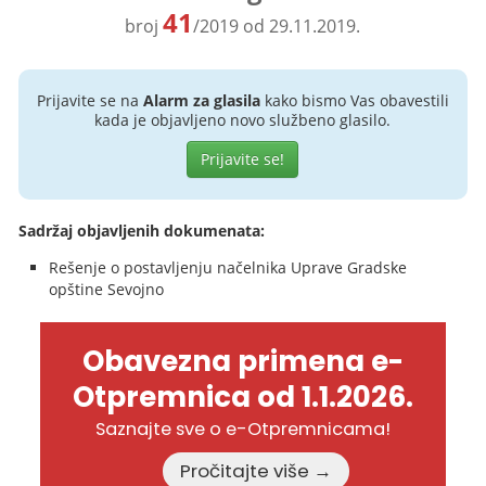
41
broj
/2019 od 29.11.2019.
Prijavite se na
Alarm za glasila
kako bismo Vas obavestili
kada je objavljeno novo službeno glasilo.
Prijavite se!
Sadržaj objavljenih dokumenata:
Rešenje o postavljenju načelnika Uprave Gradske
opštine Sevojno
Obavezna primena e-
Otpremnica od 1.1.2026.
Saznajte sve o e-Otpremnicama!
Pročitajte više →