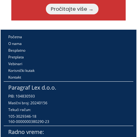
Pročitajte više →
Početna
O nama
Besplatno
Pretplata
Vebinari
Korisnički kutak
Kontakt
Paragraf Lex d.o.o.
PIB: 104830593
Matični broj: 20240156
Tekući račun:
105-3029346-18
160-0000000380290-23
Radno vreme: