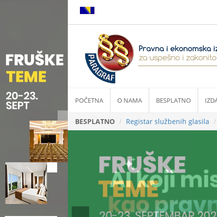
POČETNA
O NAMA
BESPLATNO
IZD
BESPLATNO
Registar službenih glasila