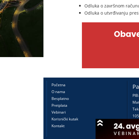
Odluka o završnom računu
Odluka o utvrđivanju pre
Obave
Početna
Pa
O nama
PIB
Besplatno
Mat
Pretplata
Tek
Vebinari
105
Korisnički kutak
160
Kontakt