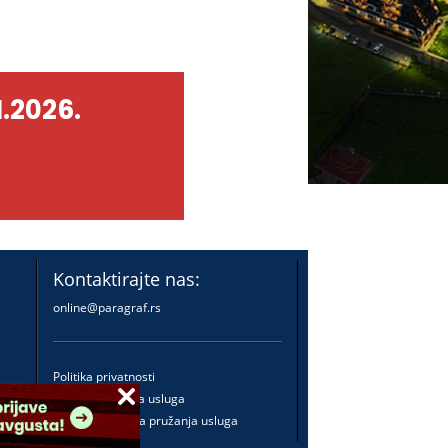
.2026.
Kontaktirajte nas:
online@paragraf.rs
Politika privatnosti
Politika pružanja usluga
Praktična pravila pružanja usluga