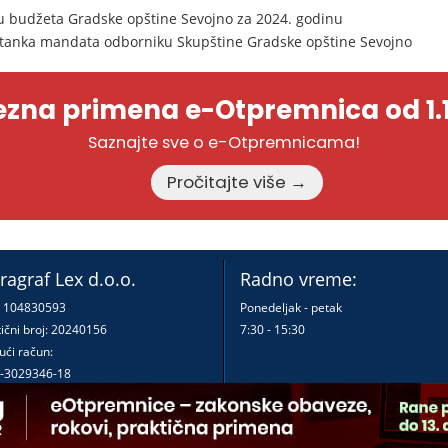
 budžeta Gradske opštine Sevojno za 2024. godinu
stanka mandata odborniku Skupštine Gradske opštine Sevojno
zna primena e-Otpremnica od 1.1
Saznajte sve o e-Otpremnicama!
Pročitajte više →
ragraf Lex d.o.o.
Radno vreme:
: 104830593
Ponedeljak - petak
ični broj: 20240156
7:30 - 15:30
ući račun:
-3029346-18
-0000000380290-23