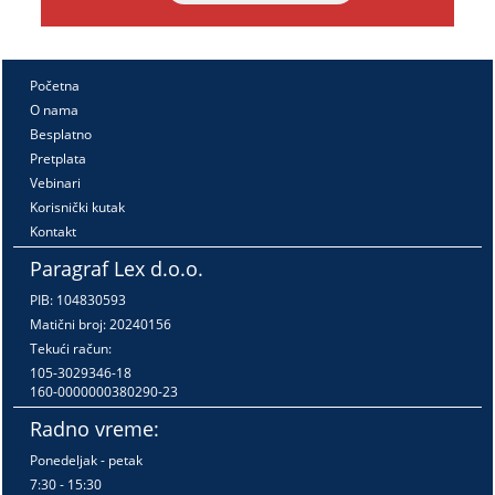
Početna
O nama
Besplatno
Pretplata
Vebinari
Korisnički kutak
Kontakt
Paragraf Lex d.o.o.
PIB: 104830593
Matični broj: 20240156
Tekući račun:
105-3029346-18
160-0000000380290-23
Radno vreme:
Ponedeljak - petak
7:30 - 15:30