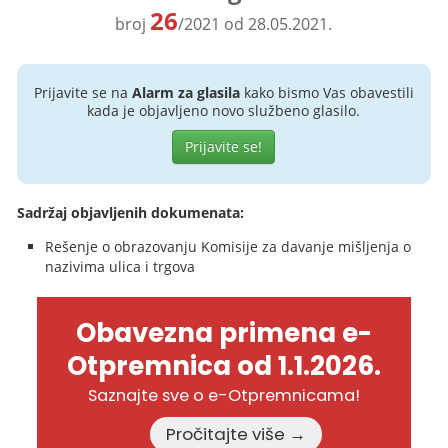
26
broj
/2021 od 28.05.2021.
Prijavite se na
Alarm za glasila
kako bismo Vas obavestili
kada je objavljeno novo službeno glasilo.
Prijavite se!
Sadržaj objavljenih dokumenata:
Rešenje o obrazovanju Komisije za davanje mišljenja o
nazivima ulica i trgova
Obavezna primena e-
Otpremnica od 1.1.2026.
Saznajte sve o e-Otpremnicama!
Pročitajte više →