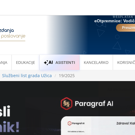
ANJA
EDUKACIJE
ASISTENTI
KANCELARKO
KORISNIČ
Službeni list grada Užica
19/2025