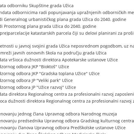
ta odborniku Skupštine grada Užica
ndata odbornicima radi popunjavanja upražnjenih odborničkih me
di Generalnog urbanističkog plana grada Užica do 2040. godine
di Prostornog plana grada Užica do 2040. godine
pre)parcelacije katastarskih parcela čiji su delovi planirani za pr
etnosti u javnoj svojini grada Užica neposrednom pogodbom, uz 
mreži javnih osnovnih škola na području grada Užica
ta vršioca dužnosti direktora Apotekarske ustanove Užice
zornog odbora JKP "Bioktoš" Užice
zornog odbora JKP "Gradska toplana Užice" Užice
ornog odbora JP "Veliki park" Užice
ornog odbora JP "Užice razvoj" Užice
ta direktora Regionalnog centra za profesionalni razvoj zaposlen
oca dužnosti direktora Regionalnog centra za profesionalni razvoj
menovanju jednog člana Upravnog odbora Narodnog muzeja
menovanju predsednika Upravnog odbora Gradskog kulturnog centra
menovanju članova Upravnog odbora Predškolske ustanove Užice