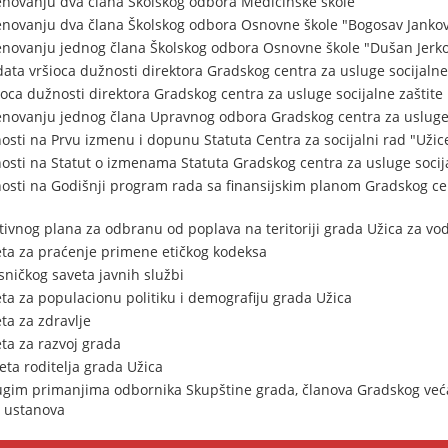
enovanju dva člana Školskog odbora Medicinske škole
menovanju dva člana Školskog odbora Osnovne škole "Bogosav Janko
enovanju jednog člana Školskog odbora Osnovne škole "Dušan Jerko
ta vršioca dužnosti direktora Gradskog centra za usluge socijalne 
oca dužnosti direktora Gradskog centra za usluge socijalne zaštite
enovanju jednog člana Upravnog odbora Gradskog centra za usluge 
osti na Prvu izmenu i dopunu Statuta Centra za socijalni rad "Užic
osti na Statut o izmenama Statuta Gradskog centra za usluge socija
osti na Godišnji program rada sa finansijskim planom Gradskog cen
ivnog plana za odbranu od poplava na teritoriji grada Užica za vode
ta za praćenje primene etičkog kodeksa
ničkog saveta javnih službi
a za populacionu politiku i demografiju grada Užica
a za zdravlje
ta za razvoj grada
ta roditelja grada Užica
gim primanjima odbornika Skupštine grada, članova Gradskog veća
i ustanova