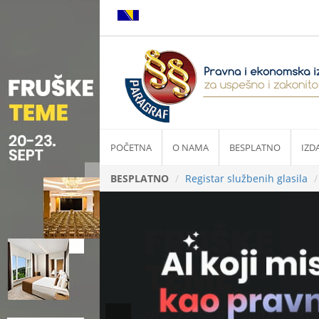
POČETNA
O NAMA
BESPLATNO
IZD
BESPLATNO
Registar službenih glasila