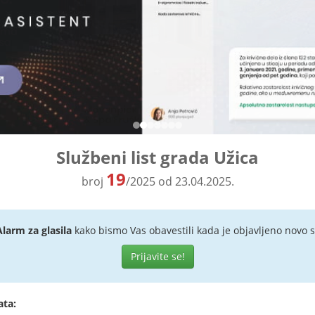
Službeni list grada Užica
19
broj
/2025 od 23.04.2025.
Alarm za glasila
kako bismo Vas obavestili kada je objavljeno novo s
Prijavite se!
ata: