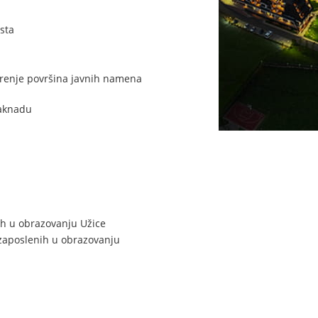
sta
oširenje površina javnih namena
naknadu
ih u obrazovanju Užice
 zaposlenih u obrazovanju