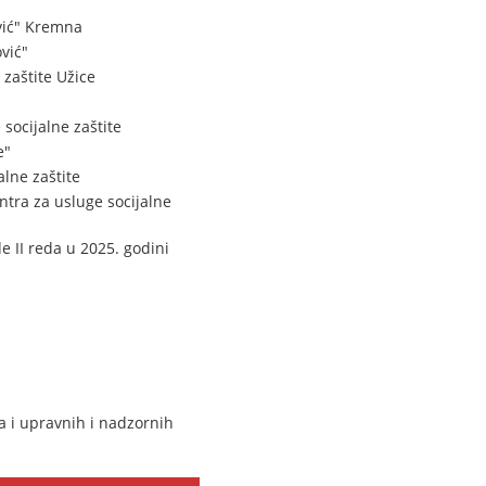
vić" Kremna
vić"
zaštite Užice
socijalne zaštite
e"
lne zaštite
tra za usluge socijalne
 II reda u 2025. godini
 i upravnih i nadzornih