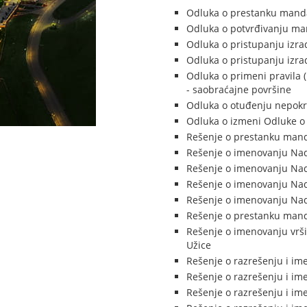
Odluka o prestanku manda
Odluka o potvrđivanju ma
Odluka o pristupanju izra
Odluka o pristupanju izra
Odluka o primeni pravila (
- saobraćajne površine
Odluka o otuđenju nepokr
Odluka o izmeni Odluke o 
Rešenje o prestanku manda
Rešenje o imenovanju Nad
Rešenje o imenovanju Nad
Rešenje o imenovanju Nadz
Rešenje o imenovanju Nadz
Rešenje o prestanku manda
Rešenje o imenovanju vrši
Užice
Rešenje o razrešenju i i
Rešenje o razrešenju i i
Rešenje o razrešenju i i