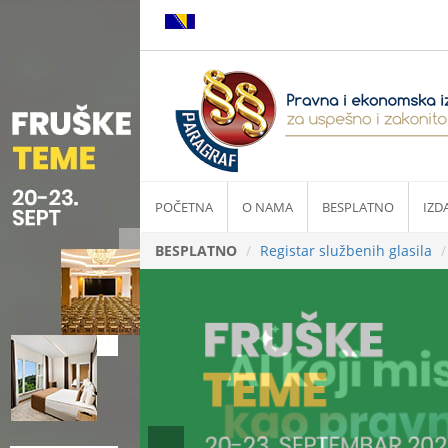
POČETNA
O NAMA
BESPLATNO
IZD
BESPLATNO
Registar službenih glasila