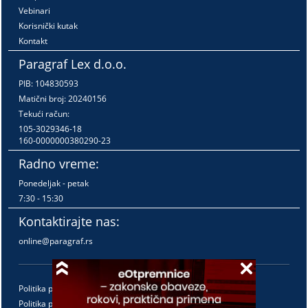
Vebinari
Korisnički kutak
Kontakt
Paragraf Lex d.o.o.
PIB: 104830593
Matični broj: 20240156
Tekući račun:
105-3029346-18
160-0000000380290-23
Radno vreme:
Ponedeljak - petak
7:30 - 15:30
Kontaktirajte nas:
online@paragraf.rs
Politika privatnosti
Politika pružanja usluga