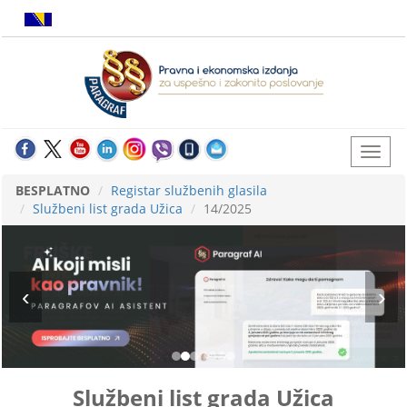
BESPLATNO
Registar službenih glasila
Službeni list grada Užica
14/2025
Službeni list grada Užica