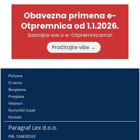
Obavezna primena e-
Otpremnica od 1.1.2026.
Saznajte sve o e-Otpremnicama!
Pročitajte više →
Početna
O nama
Besplatno
Pretplata
Vebinari
Korisnički kutak
Kontakt
Paragraf Lex d.o.o.
PIB: 104830593