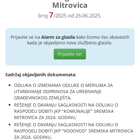
Mitrovica
7
broj
/2025 od 26.06.2025.
Prijavite se na
Alarm za glasila
kako bismo Vas obavestili
kada je objavljeno novo službeno glasilo.
Prijavite se!
Sadržaj objavljenih dokumenata:
ODLUKA O IZMENAMA ODLUKE O MERILIMA ZA
UTVRĐIVANJE DOPRINOSA ZA UREĐIVANJE
GRAĐEVINSKOG ZEMLJIŠTA,
REŠENJE O DAVANJU SAGLASNOSTI NA ODLUKU O
RASPODELI DOBITI JKP "KOMUNALIJE" SREMSKA
MITROVICA ZA 2024. GODINU,
REŠENJE O DAVANJU SAGLASNOSTI NA ODLUKU O
RASPODELI DOBITI JKP "VODOVOD" SREMSKA MITROVICA
ZA 2024. GODINU,