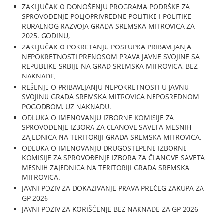
ZAKLJUČAK O DONOŠENJU PROGRAMA PODRŠKE ZA
SPROVOĐENJE POLJOPRIVREDNE POLITIKE I POLITIKE
RURALNOG RAZVOJA GRADA SREMSKA MITROVICA ZA
2025. GODINU,
ZAKLJUČAK O POKRETANJU POSTUPKA PRIBAVLJANJA
NEPOKRETNOSTI PRENOSOM PRAVA JAVNE SVOJINE SA
REPUBLIKE SRBIJE NA GRAD SREMSKA MITROVICA, BEZ
NAKNADE,
REŠENJE O PRIBAVLJANJU NEPOKRETNOSTI U JAVNU
SVOJINU GRADA SREMSKA MITROVICA NEPOSREDNOM
POGODBOM, UZ NAKNADU,
ODLUKA O IMENOVANJU IZBORNE KOMISIJE ZA
SPROVOĐENJE IZBORA ZA ČLANOVE SAVETA MESNIH
ZAJEDNICA NA TERITORIJI GRADA SREMSKA MITROVICA.
ODLUKA O IMENOVANJU DRUGOSTEPENE IZBORNE
KOMISIJE ZA SPROVOĐENJE IZBORA ZA ČLANOVE SAVETA
MESNIH ZAJEDNICA NA TERITORIJI GRADA SREMSKA
MITROVICA.
JAVNI POZIV ZA DOKAZIVANJE PRAVA PREČEG ZAKUPA ZA
GP 2026
JAVNI POZIV ZA KORIŠĆENJE BEZ NAKNADE ZA GP 2026