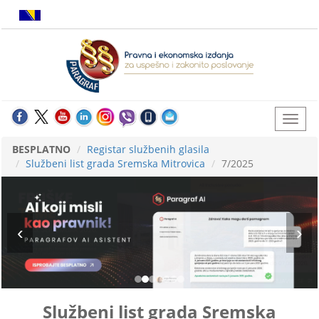
BESPLATNO
Registar službenih glasila
Službeni list grada Sremska Mitrovica
7/2025
Službeni list grada Sremska