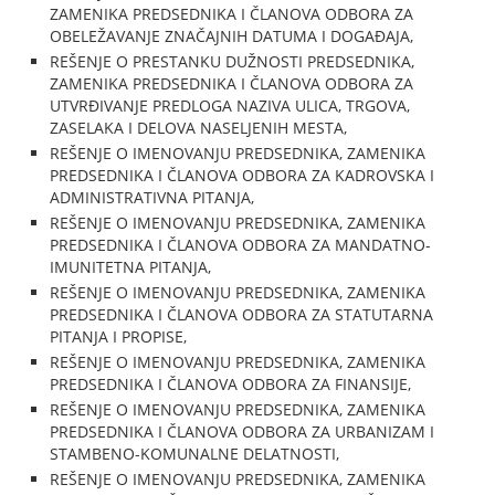
ZAMENIKA PREDSEDNIKA I ČLANOVA ODBORA ZA
OBELEŽAVANJE ZNAČAJNIH DATUMA I DOGAĐAJA,
REŠENJE O PRESTANKU DUŽNOSTI PREDSEDNIKA,
ZAMENIKA PREDSEDNIKA I ČLANOVA ODBORA ZA
UTVRĐIVANJE PREDLOGA NAZIVA ULICA, TRGOVA,
ZASELAKA I DELOVA NASELJENIH MESTA,
REŠENJE O IMENOVANJU PREDSEDNIKA, ZAMENIKA
PREDSEDNIKA I ČLANOVA ODBORA ZA KADROVSKA I
ADMINISTRATIVNA PITANJA,
REŠENJE O IMENOVANJU PREDSEDNIKA, ZAMENIKA
PREDSEDNIKA I ČLANOVA ODBORA ZA MANDATNO-
IMUNITETNA PITANJA,
REŠENJE O IMENOVANJU PREDSEDNIKA, ZAMENIKA
PREDSEDNIKA I ČLANOVA ODBORA ZA STATUTARNA
PITANJA I PROPISE,
REŠENJE O IMENOVANJU PREDSEDNIKA, ZAMENIKA
PREDSEDNIKA I ČLANOVA ODBORA ZA FINANSIJE,
REŠENJE O IMENOVANJU PREDSEDNIKA, ZAMENIKA
PREDSEDNIKA I ČLANOVA ODBORA ZA URBANIZAM I
STAMBENO-KOMUNALNE DELATNOSTI,
REŠENJE O IMENOVANJU PREDSEDNIKA, ZAMENIKA