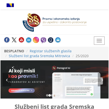
BESPLATNO
Registar službenih glasila
Službeni list grada Sremska Mitrovica
25/2020
Službeni list grada Sremska