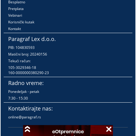
Besplatno
Pretplata
Vebinari
Korisnički kutak
Kontakt
Paragraf Lex d.o.o.
PIB: 104830593
Matični broj: 20240156
Tekući račun:
105-3029346-18
160-0000000380290-23
Radno vreme:
Ponedeljak - petak
7:30 - 15:30
Kontaktirajte nas:
online@paragraf.rs