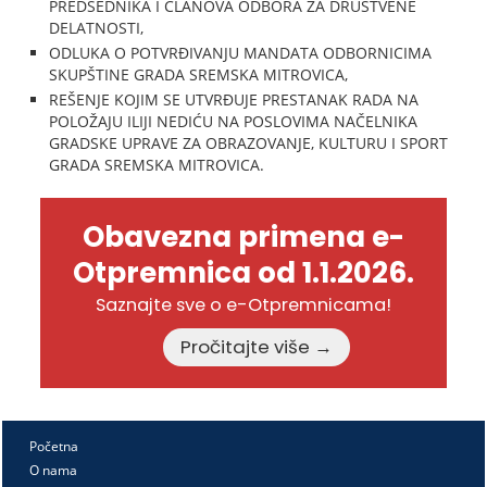
PREDSEDNIKA I ČLANOVA ODBORA ZA DRUŠTVENE
DELATNOSTI,
ODLUKA O POTVRĐIVANJU MANDATA ODBORNICIMA
SKUPŠTINE GRADA SREMSKA MITROVICA,
REŠENJE KOJIM SE UTVRĐUJE PRESTANAK RADA NA
POLOŽAJU ILIJI NEDIĆU NA POSLOVIMA NAČELNIKA
GRADSKE UPRAVE ZA OBRAZOVANJE, KULTURU I SPORT
GRADA SREMSKA MITROVICA.
Obavezna primena e-
Otpremnica od 1.1.2026.
Saznajte sve o e-Otpremnicama!
Pročitajte više →
Početna
O nama