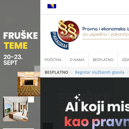
POČETNA
O NAMA
BESPLATNO
IZD
BESPLATNO
Registar službenih glasila