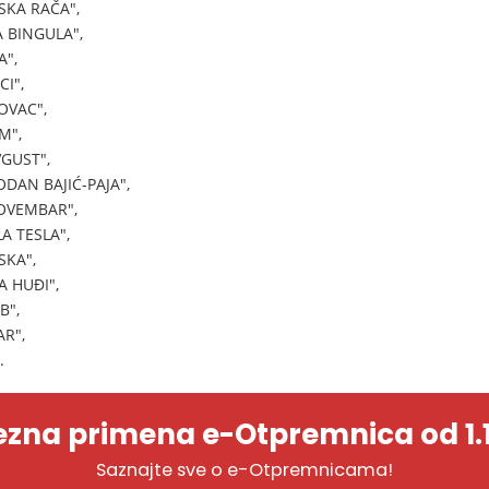
SKA RAČA",
 BINGULA",
",
I",
OVAC",
M",
GUST",
DAN BAJIĆ-PAJA",
OVEMBAR",
A TESLA",
SKA",
A HUĐI",
B",
R",
.
zna primena e-Otpremnica od 1.1
Saznajte sve o e-Otpremnicama!