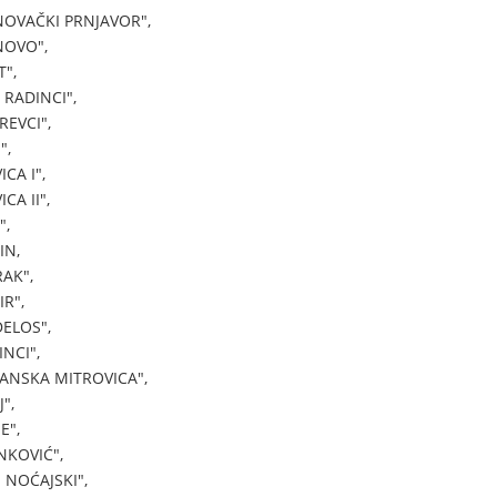
OVAČKI PRNJAVOR",
NOVO",
",
 RADINCI",
EVCI",
",
CA I",
CA II",
",
IN,
AK",
R",
ELOS",
NCI",
ANSKA MITROVICA",
",
E",
NKOVIĆ",
 NOĆAJSKI",