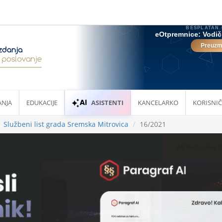
ANJA
EDUKACIJE
ASISTENTI
KANCELARKO
KORISNIČ
Službeni list grada Sremska Mitrovica
16/2021