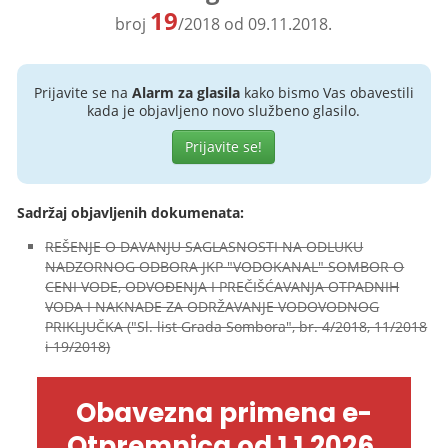
19
broj
/2018 od 09.11.2018.
Prijavite se na
Alarm za glasila
kako bismo Vas obavestili
kada je objavljeno novo službeno glasilo.
Prijavite se!
Sadržaj objavljenih dokumenata:
REŠENJE O DAVANJU SAGLASNOSTI NA ODLUKU
NADZORNOG ODBORA JKP "VODOKANAL" SOMBOR O
CENI VODE, ODVOĐENJA I PREČIŠĆAVANJA OTPADNIH
VODA I NAKNADE ZA ODRŽAVANJE VODOVODNOG
PRIKLJUČKA ("Sl. list Grada Sombora", br. 4/2018, 11/2018
i 19/2018)
Obavezna primena e-
Otpremnica od 1.1.2026.