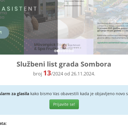
Službeni list grada Sombora
13
broj
/2024 od 26.11.2024.
Alarm za glasila
kako bismo Vas obavestili kada je objavljeno novo s
Prijavite se!
ata: