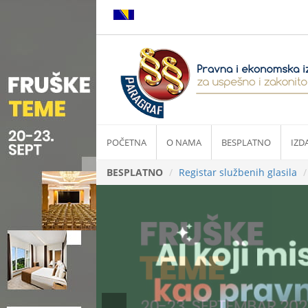
POČETNA
O NAMA
BESPLATNO
IZD
BESPLATNO
Registar službenih glasila