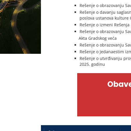
Rešenje o obrazovanju Sa
Rešenje o davanju saglasno
poslova ustanova kulture
Rešenje o izmeni Rešenja 
Rešenje o obrazovanju Sa
Akta Gradskog veća
Rešenje o obrazovanju Sav
Rešenje o jedanaestim iz
Rešenje o utvrđivanju pro
2025. godinu
Obave