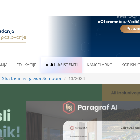
ANJA
EDUKACIJE
ASISTENTI
KANCELARKO
KORISNIČ
Službeni list grada Sombora
13/2024