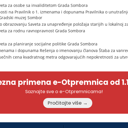
veta za osobe sa invaliditetom Grada Sombora
sti na Pravilnik o 1. izmenama i dopunama Pravilnika o unutrašnjoj 
 Gradski muzej Sombor
o obrazovanju Saveta za unapređenje položaja starijih u lokalnoj 
veta za rodnu ravnopravnost Grada Sombora
eta za planiranje socijalne politike Grada Sombora
menama i dopunama Rešenja o imenovanju članova Štaba za vanre
sečnih cena kvadratnog metra odgovarajućih nepokretnosti za utvr
zna primena e-Otpremnica od 1.1
Saznajte sve o e-Otpremnicama!
Pročitajte više →