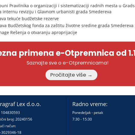
uni Pravilnika o organizaciji i sistematizaciji radnih mesta u Grad
za internu reviziju i Glavnom urbanisti grada Smedereva
ava tekuće budžetske rezerve
ava Budžetskog fonda za zaštitu životne sredine grada Smedereva 
nage Rešenja o otvaranju aproprijacije
zna primena e-Otpremnica od 1.1
Saznajte sve o e-Otpremnicama!
Pročitajte više →
ragraf Lex d.o.o.
Radno vreme:
: 104830593
Ponedeljak - petak
ični broj: 20240156
7:30 - 15:30
ući račun:
-3029346-18