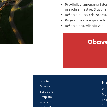
Pravilnik o izmenama i dop
pravobranilaštvu, Službi 
Rešenje o upotrebi sredst
Program korišćenja sredst
Rešenje o stavljanju van s
Obave
Početna
Pa
O nama
PIB
Besplatno
Mat
Pretplata
Tek
Vebinari
105