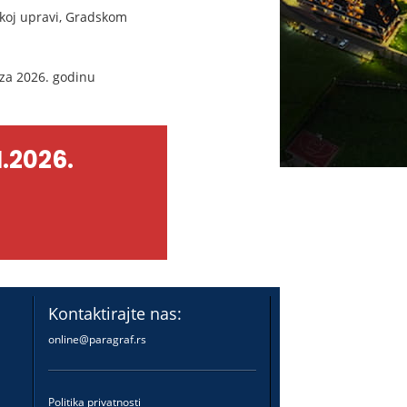
skoj upravi, Gradskom
za 2026. godinu
.2026.
Kontaktirajte nas:
online@paragraf.rs
Politika privatnosti