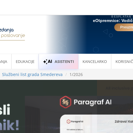
ANJA
EDUKACIJE
ASISTENTI
KANCELARKO
KORISNIČ
Službeni list grada Smedereva
1/2026