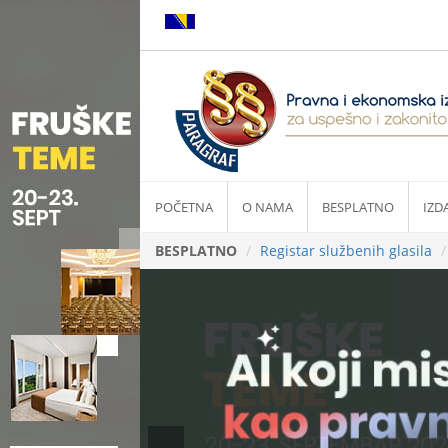
POČETNA
O NAMA
BESPLATNO
IZD
BESPLATNO
Registar službenih glasila