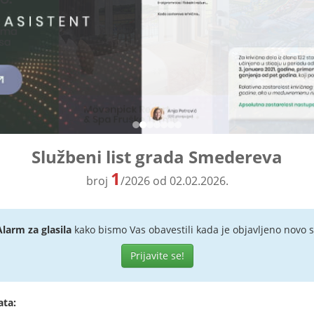
Službeni list grada Smedereva
1
broj
/2026 od 02.02.2026.
Alarm za glasila
kako bismo Vas obavestili kada je objavljeno novo s
Prijavite se!
ata: