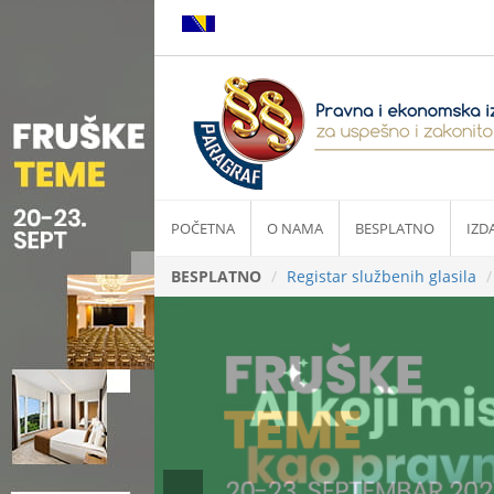
POČETNA
O NAMA
BESPLATNO
IZD
BESPLATNO
Registar službenih glasila