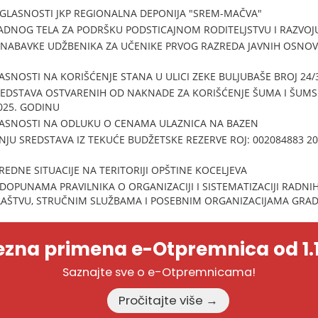
GLASNOSTI JKP REGIONALNA DEPONIJA "SREM-MAČVA"
ADNOG TELA ZA PODRŠKU PODSTICAJNOM RODITELJSTVU I RAZVOJ
 NABAVKE UDŽBENIKA ZA UČENIKE PRVOG RAZREDA JAVNIH OSNOVN
ASNOSTI NA KORIŠĆENJE STANA U ULICI ZEKE BULJUBAŠE BROJ 24/
DSTAVA OSTVARENIH OD NAKNADE ZA KORIŠĆENJE ŠUMA I ŠUMSKO
025. GODINU
LASNOSTI NA ODLUKU O CENAMA ULAZNICA NA BAZEN
JU SREDSTAVA IZ TEKUĆE BUDŽETSKE REZERVE ROJ: 002084883 202
EDNE SITUACIJE NA TERITORIJI OPŠTINE KOCELJEVA
DOPUNAMA PRAVILNIKA O ORGANIZACIJI I SISTEMATIZACIJI RADNI
ŠTVU, STRUČNIM SLUŽBAMA I POSEBNIM ORGANIZACIJAMA GRAD
zna primena e-Otpremnica od 1.1
Saznajte sve o e-Otpremnicama!
Pročitajte više →