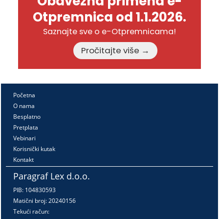
Obavezna primena e-
Otpremnica od 1.1.2026.
Saznajte sve o e-Otpremnicama!
Pročitajte više →
Početna
O nama
Besplatno
Pretplata
Vebinari
Korisnički kutak
Kontakt
Paragraf Lex d.o.o.
PIB: 104830593
Matični broj: 20240156
Tekući račun: