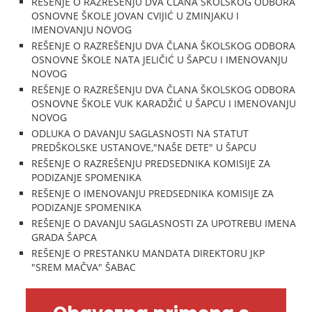
REŠENJE O RAZREŠENJU DVA ČLANA ŠKOLSKOG ODBORA
OSNOVNE ŠKOLE JOVAN CVIJIĆ U ZMINJAKU I
IMENOVANJU NOVOG
REŠENJE O RAZREŠENJU DVA ČLANA ŠKOLSKOG ODBORA
OSNOVNE ŠKOLE NATA JELIČIĆ U ŠAPCU I IMENOVANJU
NOVOG
REŠENJE O RAZREŠENJU DVA ČLANA ŠKOLSKOG ODBORA
OSNOVNE ŠKOLE VUK KARADŽIĆ U ŠAPCU I IMENOVANJU
NOVOG
ODLUKA O DAVANJU SAGLASNOSTI NA STATUT
PREDŠKOLSKE USTANOVE,"NAŠE DETE" U ŠAPCU
REŠENJE O RAZREŠENJU PREDSEDNIKA KOMISIJE ZA
PODIZANJE SPOMENIKA
REŠENJE O IMENOVANJU PREDSEDNIKA KOMISIJE ZA
PODIZANJE SPOMENIKA
REŠENJE O DAVANJU SAGLASNOSTI ZA UPOTREBU IMENA
GRADA ŠAPCA
REŠENJE O PRESTANKU MANDATA DIREKTORU JKP
"SREM MAČVA" ŠABAC