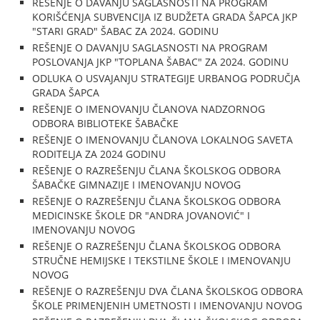
REŠENJE O DAVANJU SAGLASNOSTI NA PROGRAM
KORIŠĆENJA SUBVENCIJA IZ BUDŽETA GRADA ŠAPCA JKP
"STARI GRAD" ŠABAC ZA 2024. GODINU
REŠENJE O DAVANJU SAGLASNOSTI NA PROGRAM
POSLOVANJA JKP "TOPLANA ŠABAC" ZA 2024. GODINU
ODLUKA O USVAJANJU STRATEGIJE URBANOG PODRUČJA
GRADA ŠAPCA
REŠENJE O IMENOVANJU ČLANOVA NADZORNOG
ODBORA BIBLIOTEKE ŠABAČKE
REŠENJE O IMENOVANJU ČLANOVA LOKALNOG SAVETA
RODITELJA ZA 2024 GODINU
REŠENJE O RAZREŠENJU ČLANA ŠKOLSKOG ODBORA
ŠABAČKE GIMNAZIJE I IMENOVANJU NOVOG
REŠENJE O RAZREŠENJU ČLANA ŠKOLSKOG ODBORA
MEDICINSKE ŠKOLE DR "ANDRA JOVANOVIĆ" I
IMENOVANJU NOVOG
REŠENJE O RAZREŠENJU ČLANA ŠKOLSKOG ODBORA
STRUČNE HEMIJSKE I TEKSTILNE ŠKOLE I IMENOVANJU
NOVOG
REŠENJE O RAZREŠENJU DVA ČLANA ŠKOLSKOG ODBORA
ŠKOLE PRIMENJENIH UMETNOSTI I IMENOVANJU NOVOG