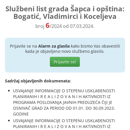
Službeni list grada Šapca i opština:
Bogatić, Vladimirci i Koceljeva
6
broj
/2024 od 07.03.2024.
Prijavite se na
Alarm za glasila
kako bismo Vas obavestili
kada je objavljeno novo službeno glasilo.
Prijavite se!
Sadržaj objavljenih dokumenata:
USVAJANJE INFORMACIJE O STEPENU USKLAĐENOSTI
PLANIRANIH I R E A L I Z O V A N I H AKTIVNOSTI IZ
PROGRAMA POSLOVANJA JAVNIH PREDUZEĆA ČIJI JE
OSNIVAČ GRAD ZA PERIOD OD 01.01. DO 30.09.2023.
GODINE
USVAJANJE INFORMACIJE O STEPENU USKLAĐENOSTI
PLANIRANIH I R E A L I Z O V A N I H AKTIVNOSTI IZ