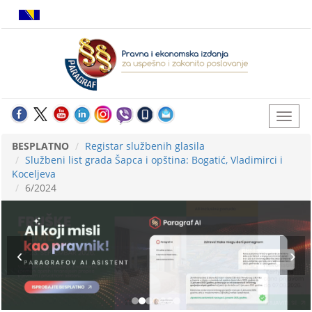
BESPLATNO
Registar službenih glasila
Službeni list grada Šapca i opština: Bogatić, Vladimirci i
Koceljeva
6/2024