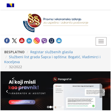
BESPLATNO
Registar službenih glasila
Službeni list grada Šapca i opština: Bogatić, Vladimirci i
Koceljeva
32/2022