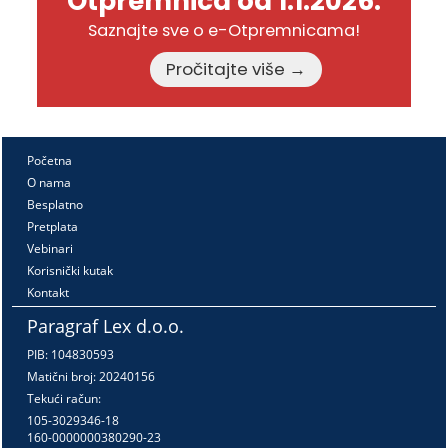
Otpremnica od 1.1.2026.
Saznajte sve o e-Otpremnicama!
Pročitajte više →
Početna
O nama
Besplatno
Pretplata
Vebinari
Korisnički kutak
Kontakt
Paragraf Lex d.o.o.
PIB: 104830593
Matični broj: 20240156
Tekući račun:
105-3029346-18
160-0000000380290-23