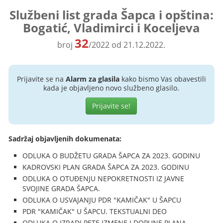
Službeni list grada Šapca i opština:
Bogatić, Vladimirci i Koceljeva
32
broj
/2022 od 21.12.2022.
Prijavite se na
Alarm za glasila
kako bismo Vas obavestili
kada je objavljeno novo službeno glasilo.
Prijavite se!
Sadržaj objavljenih dokumenata:
ODLUKA O BUDŽETU GRADA ŠAPCA ZA 2023. GODINU
KADROVSKI PLAN GRADA ŠAPCA ZA 2023. GODINU
ODLUKA O OTUĐENJU NEPOKRETNOSTI IZ JAVNE
SVOJINE GRADA ŠAPCA.
ODLUKA O USVAJANJU PDR "KAMIČAK" U ŠAPCU
PDR "KAMIČAK" U ŠAPCU. TEKSTUALNI DEO
ODLUKA O IZRADI PETE IZMENE I DOPUNE PLANA