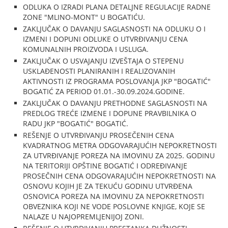
ODLUKA O IZRADI PLANA DETALJNE REGULACIJE RADNE
ZONE "MLINO-MONT" U BOGATIĆU.
ZAKLJUČAK O DAVANJU SAGLASNOSTI NA ODLUKU O I
IZMENI I DOPUNI ODLUKE O UTVRĐIVANJU CENA
KOMUNALNIH PROIZVODA I USLUGA.
ZAKLJUČAK O USVAJANJU IZVEŠTAJA O STEPENU
USKLAĐENOSTI PLANIRANIH I REALIZOVANIH
AKTIVNOSTI IZ PROGRAMA POSLOVANJA JKP "BOGATIĆ"
BOGATIĆ ZA PERIOD 01.01.-30.09.2024.GODINE.
ZAKLJUČAK O DAVANJU PRETHODNE SAGLASNOSTI NA
PREDLOG TREĆE IZMENE I DOPUNE PRAVBILNIKA O
RADU JKP "BOGATIĆ" BOGATIĆ.
REŠENJE O UTVRĐIVANJU PROSEČENIH CENA
KVADRATNOG METRA ODGOVARAJUĆIH NEPOKRETNOSTI
ZA UTVRĐIVANJE POREZA NA IMOVINU ZA 2025. GODINU
NA TERITORIJI OPŠTINE BOGATIĆ I ODREĐIVANJE
PROSEČNIH CENA ODGOVARAJUĆIH NEPOKRETNOSTI NA
OSNOVU KOJIH JE ZA TEKUĆU GODINU UTVRĐENA
OSNOVICA POREZA NA IMOVINU ZA NEPOKRETNOSTI
OBVEZNIKA KOJI NE VODE POSLOVNE KNJIGE, KOJE SE
NALAZE U NAJOPREMLJENIJOJ ZONI.