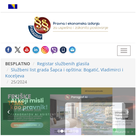
BESPLATNO
Registar službenih glasila
Službeni list grada Šapca i opština: Bogatić, Vladimirci i
Koceljeva
25/2024