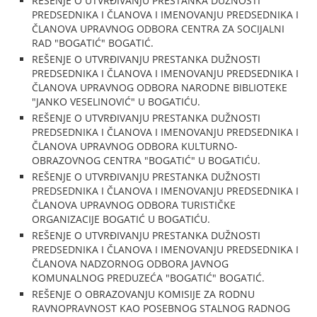
REŠENJE O UTVRĐIVANJU PRESTANKA DUŽNOSTI
PREDSEDNIKA I ČLANOVA I IMENOVANJU PREDSEDNIKA I
ČLANOVA UPRAVNOG ODBORA CENTRA ZA SOCIJALNI
RAD "BOGATIĆ" BOGATIĆ.
REŠENJE O UTVRĐIVANJU PRESTANKA DUŽNOSTI
PREDSEDNIKA I ČLANOVA I IMENOVANJU PREDSEDNIKA I
ČLANOVA UPRAVNOG ODBORA NARODNE BIBLIOTEKE
"JANKO VESELINOVIĆ" U BOGATIĆU.
REŠENJE O UTVRĐIVANJU PRESTANKA DUŽNOSTI
PREDSEDNIKA I ČLANOVA I IMENOVANJU PREDSEDNIKA I
ČLANOVA UPRAVNOG ODBORA KULTURNO-
OBRAZOVNOG CENTRA "BOGATIĆ" U BOGATIĆU.
REŠENJE O UTVRĐIVANJU PRESTANKA DUŽNOSTI
PREDSEDNIKA I ČLANOVA I IMENOVANJU PREDSEDNIKA I
ČLANOVA UPRAVNOG ODBORA TURISTIČKE
ORGANIZACIJE BOGATIĆ U BOGATIĆU.
REŠENJE O UTVRĐIVANJU PRESTANKA DUŽNOSTI
PREDSEDNIKA I ČLANOVA I IMENOVANJU PREDSEDNIKA I
ČLANOVA NADZORNOG ODBORA JAVNOG
KOMUNALNOG PREDUZEĆA "BOGATIĆ" BOGATIĆ.
REŠENJE O OBRAZOVANJU KOMISIJE ZA RODNU
RAVNOPRAVNOST KAO POSEBNOG STALNOG RADNOG