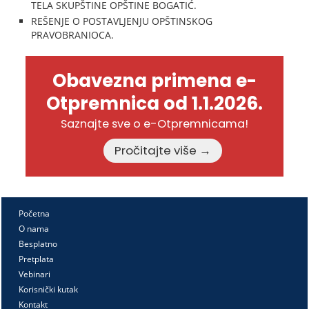
TELA SKUPŠTINE OPŠTINE BOGATIĆ.
REŠENJE O POSTAVLJENJU OPŠTINSKOG
PRAVOBRANIOCA.
Obavezna primena e-
Otpremnica od 1.1.2026.
Saznajte sve o e-Otpremnicama!
Pročitajte više →
Početna
O nama
Besplatno
Pretplata
Vebinari
Korisnički kutak
Kontakt