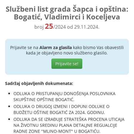
Službeni list grada Šapca i opština:
Bogatić, Vladimirci i Koceljeva
25
broj
/2024 od 29.11.2024.
Prijavite se na
Alarm za glasila
kako bismo Vas obavestili
kada je objavljeno novo službeno glasilo.
Prijavite se!
Sadržaj objavljenih dokumenata:
ODLUKA O PRISTUPANJU DONOŠENJA POSLOVNIKA
SKUPŠTINE OPŠTINE BOGATIĆ.
ODLUKA O DRUGOJ IZMENI I DOPUNI ODLUKE O
BUDŽETU OŠTINE BOGATIĆ ZA 2024. GODINU.
ODLUKA DA SE IZRAĐUJE STRATEŠKA PROCENA UTICAJA
NA ŽIVOTNU SREDINU PLANA DETALJNE REGUALCIJE
RADNE ZONE "MLINO-MONT" U BOGATIĆU.