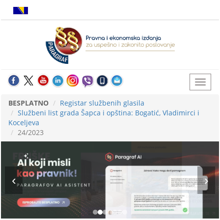
BESPLATNO
Registar službenih glasila
Službeni list grada Šapca i opština: Bogatić, Vladimirci i
Koceljeva
24/2023