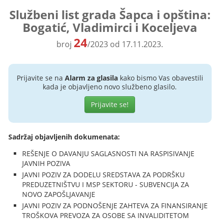
Službeni list grada Šapca i opština:
Bogatić, Vladimirci i Koceljeva
24
broj
/2023 od 17.11.2023.
Prijavite se na
Alarm za glasila
kako bismo Vas obavestili
kada je objavljeno novo službeno glasilo.
Prijavite se!
Sadržaj objavljenih dokumenata:
REŠENJE O DAVANJU SAGLASNOSTI NA RASPISIVANJE
JAVNIH POZIVA
JAVNI POZIV ZA DODELU SREDSTAVA ZA PODRŠKU
PREDUZETNIŠTVU I MSP SEKTORU - SUBVENCIJA ZA
NOVO ZAPOŠLJAVANJE
JAVNI POZIV ZA PODNOŠENJE ZAHTEVA ZA FINANSIRANJE
TROŠKOVA PREVOZA ZA OSOBE SA INVALIDITETOM