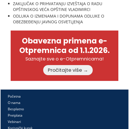
ZAKLJUČAK O PRIHVATANJU IZVEŠTAJA O RADU
OPŠTINSKOG VEĆA OPŠTINE VLADIMIRCI
ODLUKA O IZMENAMA I DOPUNAMA ODLUKE O
OBEZBEĐENJU JAVNOG OSVETLJENJA
Obavezna primena e-
Otpremnica od 1.1.2026.
Saznajte sve o e-Otpremnicama!
Pročitajte više →
Početna
O nama
Besplatno
Pretplata
Vebinari
Korisnički kutak