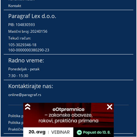
Kontakt
Paragraf Lex d.o.o.
PIB: 104830593
Matični broj: 20240156
Tekući račun:
105-3029346-18
160-0000000380290-23
Radno vreme:
Ponedeljak - petak
7:30 - 15:30
Kontaktirajte nas:
online@paragraf.rs
Politika privatnosti
Politika pružanja usluga
Praktična pravila pružanja usluga