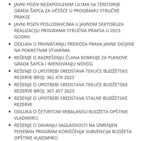
JAVNI POZIV NEZAPOSLENIM LICIMA SA TERITORIJE
GRADA ŠAPCA ZA UČEŠĆE U PROGRAMU STRUČNE
PRAKSE
JAVNI POZIV POSLODAVCIMA U JAVNOM SEKTORUZA
REALIZACIJU PROGRAMA STRUČNA PRAKSA U 2023.
GODINI
ODLUKA O PRIHVATANJU PRENOSA PRAVA JAVNE SVOJINE
NA POKRETNIM STVARIMA
REŠENJE O RAZREŠENJU ČLANA KOMISIJE ZA PLANOVE
GRADA ŠAPCA I IMENOVANJU NOVOG
REŠENJE O UPOTREBI SREDSTAVA TEKUĆE BUDŽETSKE
REZERVE BROJ: 362 470 2023
REŠENJE O UPOTREBI SREDSTAVA TEKUĆE BUDŽETSKE
REZERVE BROJ: 367 457 2023
REŠENJE O UPOTREBI SREDSTAVA STALNE BUDŽETSKE
REZERVE
ODLUKA O ČETVRTOM REBALANSU BUDŽETA OPŠTINE
VLADIMIRCI
REŠENJE O DAVANJU SAGLASNOSTI NA IZMENJEN
POSEBAN PROGRAM KORIŠĆENJA SUBVENCIJA BUDŽETA
OPŠTINE VLADIMIRCI