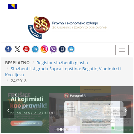
BESPLATNO
Registar službenih glasila
Službeni list grada Šapca i opština: Bogatić, Vladimirci i
Koceljeva
24/2018