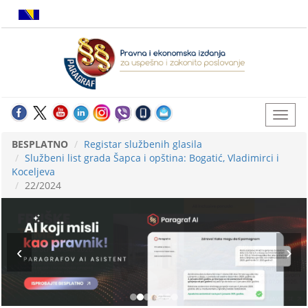
BESPLATNO
Registar službenih glasila
Službeni list grada Šapca i opština: Bogatić, Vladimirci i
Koceljeva
22/2024