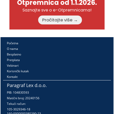
Otpremnica od 1.1.2026.
Saznajte sve o e-Otpremnicama!
Pročitajte više →
Početna
O nama
Besplatno
Pretplata
Vebinari
Korisnički kutak
Kontakt
Paragraf Lex d.o.o.
PIB: 104830593
Matični broj: 20240156
Tekući račun:
105-3029346-18
160-0000000380290-23