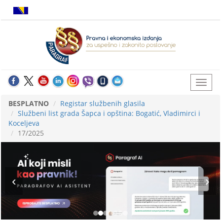
BESPLATNO
Registar službenih glasila
Službeni list grada Šapca i opština: Bogatić, Vladimirci i
Koceljeva
17/2025