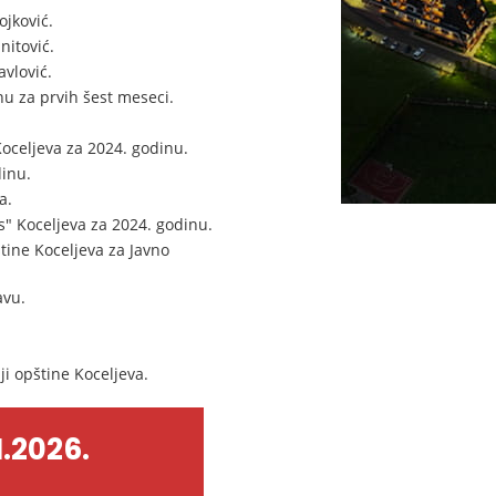
ojković.
nitović.
vlović.
nu za prvih šest meseci.
oceljeva za 2024. godinu.
dinu.
a.
" Koceljeva za 2024. godinu.
tine Koceljeva za Javno
avu.
ji opštine Koceljeva.
.2026.