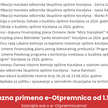
ifikaciji) mandata odbornika Skupštine opštine Koceljeva - Zorica G
ifikaciji) mandata odbornika Skupštine opštine Koceljeva - Ivana Ra
ifikaciji) mandata odbornika Skupštine opštine Koceljeva - Marko Pa
štaja o izvršenju Odluke o budžetu opštine Koceljeva za 2024. godi
Odluke o budžetu opštine Koceljeva za 2024. godinu.
ena i dopuna Finansijskog plana Osnovne škole "Mića Stanojlović" K
nsijskog plana Biblioteke "Janko Veselinović" Koceljeva za 2024. go
inu rada Lokalne komisije za kapitalne investicije opštine Koceljev
e izmene Finansijskog plana Javnog komunalnog preduzeća "Progres
e izmene Posebnog programa o korišćenju sredstava iz budžeta opš
gres" Koceljeva za 2024. godinu.
novanju članova Izborne komisije opštine Koceljeva u stalnom sast
a odbornika Skupštine opštine Koceljeva - Ivana Ranitović
ava tekuće budžetske rezerve broj: 06-26 od 23.08.2024. godine
bjekata za zaštitu i spasavanje u vanrednim situacijama na teritori
zna primena e-Otpremnica od 1.1
Saznajte sve o e-Otpremnicama!