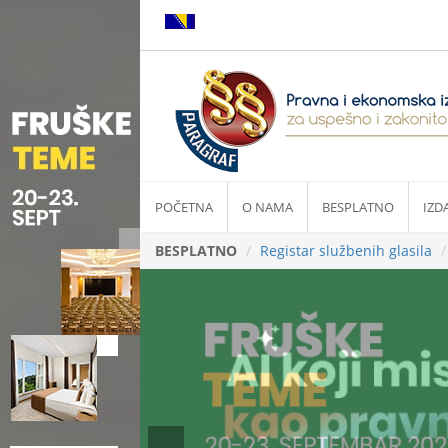
POČETNA
O NAMA
BESPLATNO
IZD
BESPLATNO
Registar službenih glasila