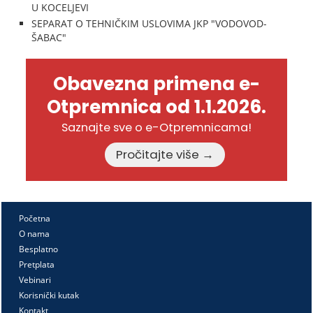
U KOCELJEVI
SEPARAT O TEHNIČKIM USLOVIMA JKP "VODOVOD-
ŠABAC"
Obavezna primena e-
Otpremnica od 1.1.2026.
Saznajte sve o e-Otpremnicama!
Pročitajte više →
Početna
O nama
Besplatno
Pretplata
Vebinari
Korisnički kutak
Kontakt