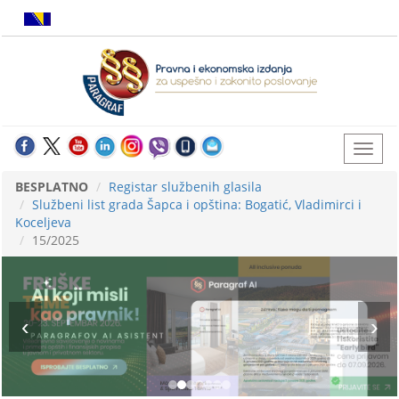
BESPLATNO
Registar službenih glasila
Službeni list grada Šapca i opština: Bogatić, Vladimirci i
Koceljeva
15/2025