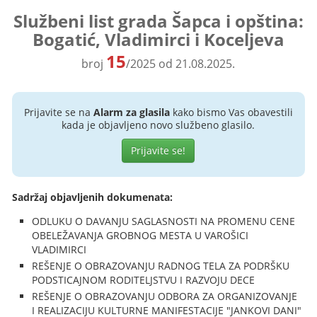
Službeni list grada Šapca i opština:
Bogatić, Vladimirci i Koceljeva
15
broj
/2025 od 21.08.2025.
Prijavite se na
Alarm za glasila
kako bismo Vas obavestili
kada je objavljeno novo službeno glasilo.
Prijavite se!
Sadržaj objavljenih dokumenata:
ODLUKU O DAVANJU SAGLASNOSTI NA PROMENU CENE
OBELEŽAVANJA GROBNOG MESTA U VAROŠICI
VLADIMIRCI
REŠENJE O OBRAZOVANJU RADNOG TELA ZA PODRŠKU
PODSTICAJNOM RODITELJSTVU I RAZVOJU DECE
REŠENJE O OBRAZOVANJU ODBORA ZA ORGANIZOVANJE
I REALIZACIJU KULTURNE MANIFESTACIJE "JANKOVI DANI"