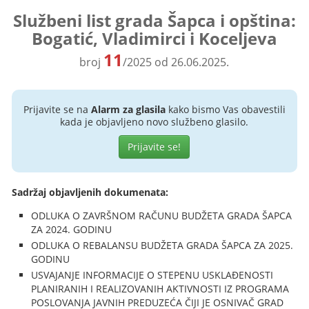
Službeni list grada Šapca i opština:
Bogatić, Vladimirci i Koceljeva
11
broj
/2025 od 26.06.2025.
Prijavite se na
Alarm za glasila
kako bismo Vas obavestili
kada je objavljeno novo službeno glasilo.
Prijavite se!
Sadržaj objavljenih dokumenata:
ODLUKA O ZAVRŠNOM RAČUNU BUDŽETA GRADA ŠAPCA
ZA 2024. GODINU
ODLUKA O REBALANSU BUDŽETA GRADA ŠAPCA ZA 2025.
GODINU
USVAJANJE INFORMACIJE O STEPENU USKLAĐENOSTI
PLANIRANIH I REALIZOVANIH AKTIVNOSTI IZ PROGRAMA
POSLOVANJA JAVNIH PREDUZEĆA ČIJI JE OSNIVAČ GRAD