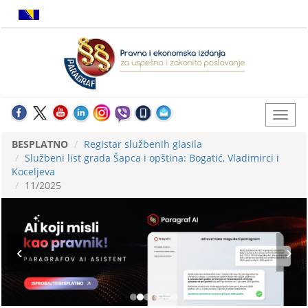
BESPLATNO
Registar službenih glasila
Službeni list grada Šapca i opština: Bogatić, Vladimirci i
Koceljeva
11/2025