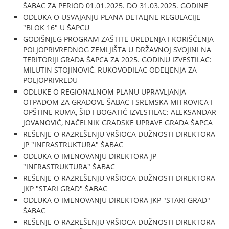
ŠABAC ZA PERIOD 01.01.2025. DO 31.03.2025. GODINE
ODLUKA O USVAJANJU PLANA DETALJNE REGULACIJE
"BLOK 16" U ŠAPCU
GODIŠNJEG PROGRAM ZAŠTITE UREĐENJA I KORIŠĆENJA
POLJOPRIVREDNOG ZEMLJIŠTA U DRŽAVNOJ SVOJINI NA
TERITORIJI GRADA ŠAPCA ZA 2025. GODINU IZVESTILAC:
MILUTIN STOJINOVIĆ, RUKOVODILAC ODELJENJA ZA
POLJOPRIVREDU
ODLUKE O REGIONALNOM PLANU UPRAVLJANJA
OTPADOM ZA GRADOVE ŠABAC I SREMSKA MITROVICA I
OPŠTINE RUMA, ŠID I BOGATIĆ IZVESTILAC: ALEKSANDAR
JOVANOVIĆ, NAČELNIK GRADSKE UPRAVE GRADA ŠAPCA
REŠENJE O RAZREŠENJU VRŠIOCA DUŽNOSTI DIREKTORA
JP "INFRASTRUKTURA" ŠABAC
ODLUKA O IMENOVANJU DIREKTORA JP
"INFRASTRUKTURA" ŠABAC
REŠENJE O RAZREŠENJU VRŠIOCA DUŽNOSTI DIREKTORA
JKP "STARI GRAD" ŠABAC
ODLUKA O IMENOVANJU DIREKTORA JKP "STARI GRAD"
ŠABAC
REŠENJE O RAZREŠENJU VRŠIOCA DUŽNOSTI DIREKTORA