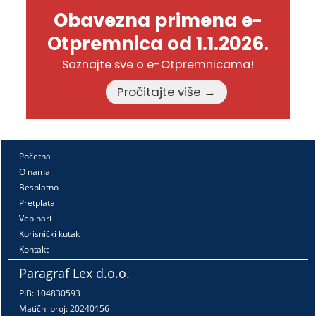
Obavezna primena e-
Otpremnica od 1.1.2026.
Saznajte sve o e-Otpremnicama!
Pročitajte više →
Početna
O nama
Besplatno
Pretplata
Vebinari
Korisnički kutak
Kontakt
Paragraf Lex d.o.o.
PIB: 104830593
Matični broj: 20240156