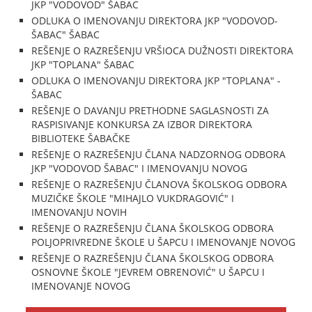
JKP "VODOVOD" ŠABAC
ODLUKA O IMENOVANJU DIREKTORA JKP "VODOVOD-
ŠABAC" ŠABAC
REŠENJE O RAZREŠENJU VRŠIOCA DUŽNOSTI DIREKTORA
JKP "TOPLANA" ŠABAC
ODLUKA O IMENOVANJU DIREKTORA JKP "TOPLANA" -
ŠABAC
REŠENJE O DAVANJU PRETHODNE SAGLASNOSTI ZA
RASPISIVANJE KONKURSA ZA IZBOR DIREKTORA
BIBLIOTEKE ŠABAČKE
REŠENJE O RAZREŠENJU ČLANA NADZORNOG ODBORA
JKP "VODOVOD ŠABAC" I IMENOVANJU NOVOG
REŠENJE O RAZREŠENJU ČLANOVA ŠKOLSKOG ODBORA
MUZIČKE ŠKOLE "MIHAJLO VUKDRAGOVIĆ" I
IMENOVANJU NOVIH
REŠENJE O RAZREŠENJU ČLANA ŠKOLSKOG ODBORA
POLJOPRIVREDNE ŠKOLE U ŠAPCU I IMENOVANJE NOVOG
REŠENJE O RAZREŠENJU ČLANA ŠKOLSKOG ODBORA
OSNOVNE ŠKOLE "JEVREM OBRENOVIĆ" U ŠAPCU I
IMENOVANJE NOVOG