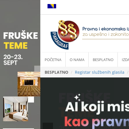
POČETNA
O NAMA
BESPLATNO
IZD
BESPLATNO
Registar službenih glasila