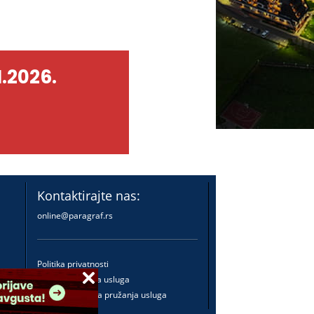
.2026.
Kontaktirajte nas:
online@paragraf.rs
Politika privatnosti
Politika pružanja usluga
Praktična pravila pružanja usluga