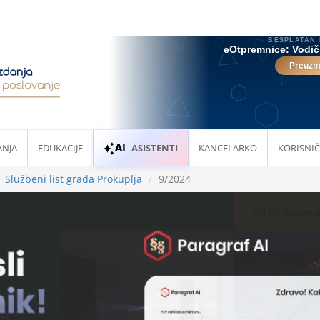
ANJA
EDUKACIJE
ASISTENTI
KANCELARKO
KORISNIČ
Službeni list grada Prokuplja
9/2024