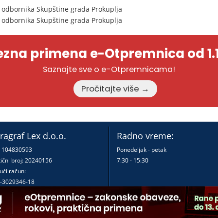
 odbornika Skupštine grada Prokuplja
 odbornika Skupštine grada Prokuplja
zna primena e-Otpremnica od 1.1
Saznajte sve o e-Otpremnicama!
Pročitajte više →
ragraf Lex d.o.o.
Radno vreme:
: 104830593
Ponedeljak - petak
ični broj: 20240156
7:30 - 15:30
ući račun:
-3029346-18
-0000000380290-23