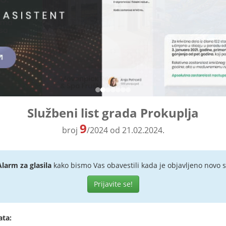
Službeni list grada Prokuplja
9
broj
/2024 od 21.02.2024.
Alarm za glasila
kako bismo Vas obavestili kada je objavljeno novo s
Prijavite se!
ata: