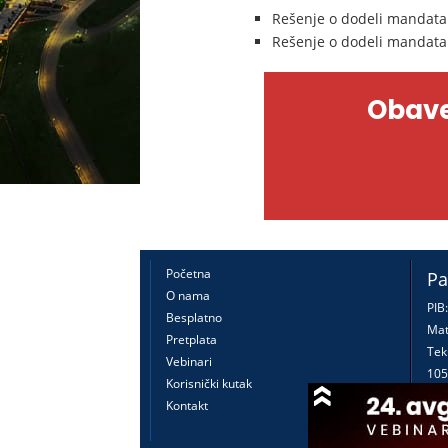
Rešenje o dodeli mandata
Rešenje o dodeli mandata
Obave
Početna
Pa
O nama
PIB
Besplatno
Mat
Pretplata
Tek
Vebinari
105
Korisnički kutak
160
Kontakt