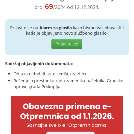
69
broj
/2024 od 12.12.2024.
Prijavite se na
Alarm za glasila
kako bismo Vas obavestili
kada je objavljeno novo službeno glasilo.
Prijavite se!
Sadržaj objavljenih dokumenata:
Odluka o dodeli auto sedišta za decu
Rešenje o prestanku rada zamenika načelnika Gradske
uprave grada Prokuplja
Obavezna primena e-
Otpremnica od 1.1.2026.
Saznajte sve o e-Otpremnicama!