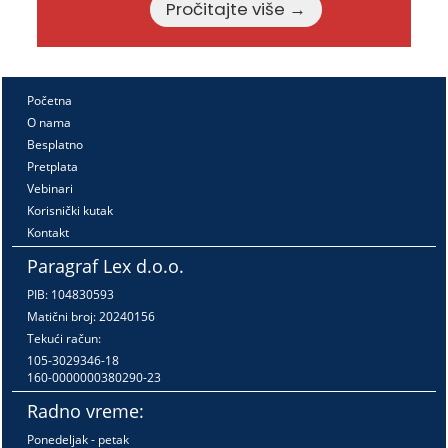
Pročitajte više →
Početna
O nama
Besplatno
Pretplata
Vebinari
Korisnički kutak
Kontakt
Paragraf Lex d.o.o.
PIB: 104830593
Matični broj: 20240156
Tekući račun:
105-3029346-18
160-0000000380290-23
Radno vreme:
Ponedeljak - petak