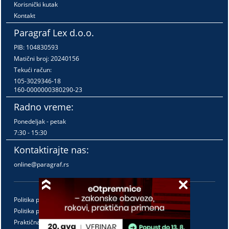
Korisnički kutak
Kontakt
Paragraf Lex d.o.o.
PIB: 104830593
Matični broj: 20240156
Tekući račun:
105-3029346-18
160-0000000380290-23
Radno vreme:
Ponedeljak - petak
7:30 - 15:30
Kontaktirajte nas:
online@paragraf.rs
Politika privatnosti
Politika pružanja usluga
Praktična pravila pružanja usluga