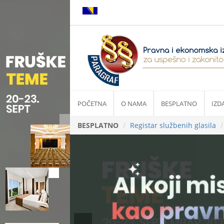
POČETNA
O NAMA
BESPLATNO
IZD
BESPLATNO
Registar službenih glasila