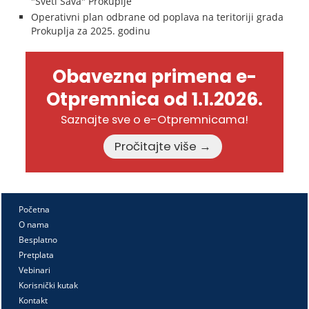
"Sveti Sava" Prokuplje
Operativni plan odbrane od poplava na teritoriji grada
Prokuplja za 2025. godinu
Obavezna primena e-
Otpremnica od 1.1.2026.
Saznajte sve o e-Otpremnicama!
Pročitajte više →
Početna
O nama
Besplatno
Pretplata
Vebinari
Korisnički kutak
Kontakt