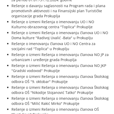
Rešenje o davanju saglasnosti na Program rada i plana
promotivnih aktivnosti i na Finansijski plan Turističke
organizacije grada Prokuplja
Rešenje o izmeni Rešenja o imenovanju UO i NO
Kulturno obrazovnog centra "Toplica" Prokuplje
Rešenje o izmeni Rešenja o imenovanju članova UO i NO
Doma kulture "Radivoj Uvalić -Bata" u Prokuplju
Rešenje o imenovanju članova UO i NO Centra za
socijalni rad "Toplica" u Prokuplju
Rešenje o izmeni Rešenja o imenovanju članova NO JP za
urbanizam i uređenje grada Prokuplja
Rešenje o izmeni Rešenja o imenovanju članova NO JKP
"Gradski vodovod" Prokuplje
Rešenje o izmeni Rešenja o imenovanju članova Školskog
odbora OŠ "9. oktobar" Prokuplje
Rešenje o izmeni Rešenja o imenovanju članova Školskog
odbora OŠ "Nikodije Stojanović Tatko" Prokuplje
Rešenje o izmeni Rešenja o imenovanju članova Školskog
odbora OŠ "Milić Rakić Mirko" Prokuplje
Rešenje o izmeni Rešenja o imenovanju članova OŠ