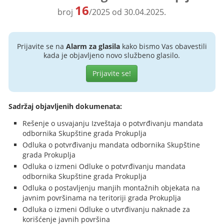
16
broj
/2025 od 30.04.2025.
Prijavite se na
Alarm za glasila
kako bismo Vas obavestili
kada je objavljeno novo službeno glasilo.
Prijavite se!
Sadržaj objavljenih dokumenata:
Rešenje o usvajanju Izveštaja o potvrđivanju mandata
odbornika Skupštine grada Prokuplja
Odluka o potvrđivanju mandata odbornika Skupštine
grada Prokuplja
Odluka o izmeni Odluke o potvrđivanju mandata
odbornika Skupštine grada Prokuplja
Odluka o postavljenju manjih montažnih objekata na
javnim površinama na teritoriji grada Prokuplja
Odluka o izmeni Odluke o utvrđivanju naknade za
korišćenje javnih površina