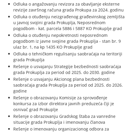
Odluka o angažovanju revizora za obavljanje eksterne
revizije završnog računa grada Prokupa za 2024. godinu
Odluka o otuđenju neizgrađenog građevinskog zemljišta
u javnoj svojini grada Prokuplja, Neposrednom
pogodbom - kat. parcela 5886 i 5887 KO Prokuplje grad
Odluka o otuđenju nepokretnosti neposrednom
pogodbom iz javne svojine grada Prokuplja - stan br. 9
ulaz br. 1, na kp 1435 KO Prokuplje grad
Odluka o tehničkom regulisanju saobraćaja na teritoriji
grada Prokuplja
Rešenje o usvajanju Strategije bezbednosti saobraćaja
grada Prokuplja za period od 2025. do 2030. godine
Rešenje o usvajanju Akcionog plana bezbednosti
saobraćaja grada Prokuplja za period od 2025. do 2026.
godine
Rešenje o obrazovanju Komisije za sprovođenje
konkursa za izbor direktora javnih preduzeća čiji je
osnivač grad Prokuplje
Rešenje o obrazovanju Gradskog štaba za vanredne
situacije grada Prokuplja i imenovanju članova
Rešenje o imenovanju organizacionog odbora za