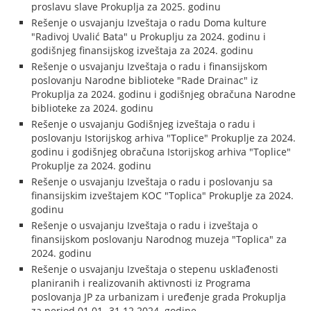
proslavu slave Prokuplja za 2025. godinu
Rešenje o usvajanju Izveštaja o radu Doma kulture
"Radivoj Uvalić Bata" u Prokuplju za 2024. godinu i
godišnjeg finansijskog izveštaja za 2024. godinu
Rešenje o usvajanju Izveštaja o radu i finansijskom
poslovanju Narodne biblioteke "Rade Drainac" iz
Prokuplja za 2024. godinu i godišnjeg obračuna Narodne
biblioteke za 2024. godinu
Rešenje o usvajanju Godišnjeg izveštaja o radu i
poslovanju Istorijskog arhiva "Toplice" Prokuplje za 2024.
godinu i godišnjeg obračuna Istorijskog arhiva "Toplice"
Prokuplje za 2024. godinu
Rešenje o usvajanju Izveštaja o radu i poslovanju sa
finansijskim izveštajem KOC "Toplica" Prokuplje za 2024.
godinu
Rešenje o usvajanju Izveštaja o radu i izveštaja o
finansijskom poslovanju Narodnog muzeja "Toplica" za
2024. godinu
Rešenje o usvajanju Izveštaja o stepenu usklađenosti
planiranih i realizovanih aktivnosti iz Programa
poslovanja JP za urbanizam i uređenje grada Prokuplja
za period 01.01.-31.12.2024. godine