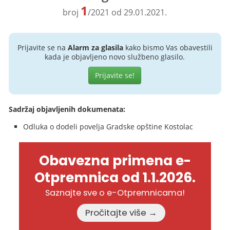
1
broj
/2021 od 29.01.2021.
Prijavite se na
Alarm za glasila
kako bismo Vas obavestili
kada je objavljeno novo službeno glasilo.
Prijavite se!
Sadržaj objavljenih dokumenata:
Odluka o dodeli povelja Gradske opštine Kostolac
Obavezna primena e-
Otpremnica od 1.1.2026.
Saznajte sve o e-Otpremnicama!
Pročitajte više →