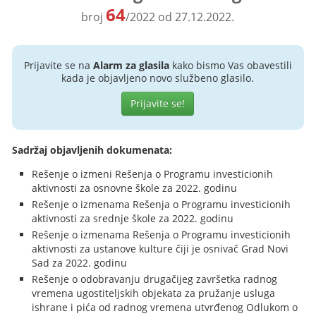
64
broj
/2022 od 27.12.2022.
Prijavite se na
Alarm za glasila
kako bismo Vas obavestili
kada je objavljeno novo službeno glasilo.
Prijavite se!
Sadržaj objavljenih dokumenata:
Rešenje o izmeni Rešenja o Programu investicionih
aktivnosti za osnovne škole za 2022. godinu
Rešenje o izmenama Rešenja o Programu investicionih
aktivnosti za srednje škole za 2022. godinu
Rešenje o izmenama Rešenja o Programu investicionih
aktivnosti za ustanove kulture čiji je osnivač Grad Novi
Sad za 2022. godinu
Rešenje o odobravanju drugačijeg završetka radnog
vremena ugostiteljskih objekata za pružanje usluga
ishrane i pića od radnog vremena utvrđenog Odlukom o