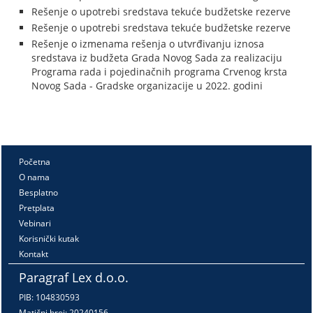
Rešenje o upotrebi sredstava tekuće budžetske rezerve
Rešenje o upotrebi sredstava tekuće budžetske rezerve
Rešenje o izmenama rešenja o utvrđivanju iznosa
sredstava iz budžeta Grada Novog Sada za realizaciju
Programa rada i pojedinačnih programa Crvenog krsta
Novog Sada - Gradske organizacije u 2022. godini
Početna
O nama
Besplatno
Pretplata
Vebinari
Korisnički kutak
Kontakt
Paragraf Lex d.o.o.
PIB: 104830593
Matični broj: 20240156