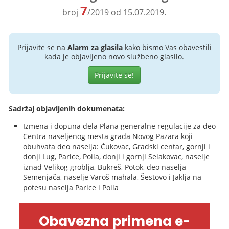
7
broj
/2019 od 15.07.2019.
Prijavite se na
Alarm za glasila
kako bismo Vas obavestili
kada je objavljeno novo službeno glasilo.
Prijavite se!
Sadržaj objavljenih dokumenata:
Izmena i dopuna dela Plana generalne regulacije za deo
Centra naseljenog mesta grada Novog Pazara koji
obuhvata deo naselja: Ćukovac, Gradski centar, gornji i
donji Lug, Parice, Poila, donji i gornji Selakovac, naselje
iznad Velikog groblja, Bukreš, Potok, deo naselja
Semenjača, naselje Varoš mahala, Šestovo i Jaklja na
potesu naselja Parice i Poila
Obavezna primena e-