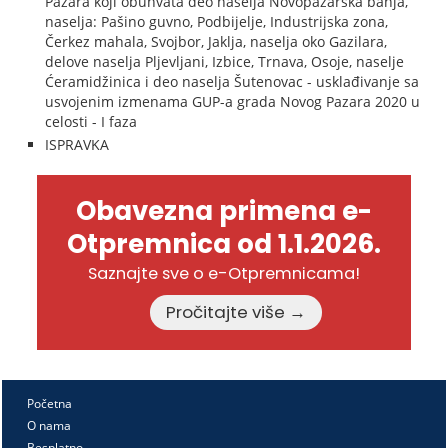
Pazara koji obuhvata deo naselja Novopazarska banja,
naselja: Pašino guvno, Podbijelje, Industrijska zona,
Čerkez mahala, Svojbor, Jaklja, naselja oko Gazilara,
delove naselja Pljevljani, Izbice, Trnava, Osoje, naselje
Ćeramidžinica i deo naselja Šutenovac - usklađivanje sa
usvojenim izmenama GUP-a grada Novog Pazara 2020 u
celosti - I faza
ISPRAVKA
Obavezna primena e-
Otpremnica od 1.1.2026.
Saznajte sve o e-Otpremnicama!
Pročitajte više →
Početna
O nama
Besplatno