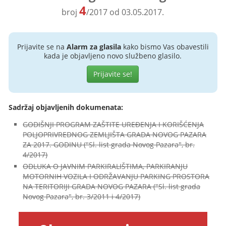
4
broj
/2017 od 03.05.2017.
Prijavite se na
Alarm za glasila
kako bismo Vas obavestili
kada je objavljeno novo službeno glasilo.
Prijavite se!
Sadržaj objavljenih dokumenata:
GODIŠNJI PROGRAM ZAŠTITE UREĐENJA I KORIŠĆENJA
POLJOPRIVREDNOG ZEMLJIŠTA GRADA NOVOG PAZARA
ZA 2017. GODINU ("Sl. list grada Novog Pazara", br.
4/2017)
ODLUKA O JAVNIM PARKIRALIŠTIMA, PARKIRANJU
MOTORNIH VOZILA I ODRŽAVANJU PARKING PROSTORA
NA TERITORIJI GRADA NOVOG PAZARA ("Sl. list grada
Novog Pazara", br. 3/2011 i 4/2017)