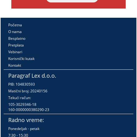
Početna
O nama
Besplatno
Pretplata
Vebinari
Korisnički kutak
Kontakt
Paragraf Lex d.o.o.
PIB: 104830593
Matični broj: 20240156
Tekući račun:
105-3029346-18
160-0000000380290-23
Radno vreme:
Ponedeljak - petak
7:30 - 15:30