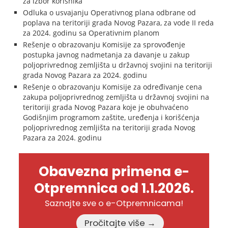
za izbor korisnika
Odluka o usvajanju Operativnog plana odbrane od
poplava na teritoriji grada Novog Pazara, za vode II reda
za 2024. godinu sa Operativnim planom
Rešenje o obrazovanju Komisije za sprovođenje
postupka javnog nadmetanja za davanje u zakup
poljoprivrednog zemljišta u državnoj svojini na teritoriji
grada Novog Pazara za 2024. godinu
Rešenje o obrazovanju Komisije za određivanje cena
zakupa poljoprivrednog zemljišta u državnoj svojini na
teritoriji grada Novog Pazara koje je obuhvaćeno
Godišnjim programom zaštite, uređenja i korišćenja
poljoprivrednog zemljišta na teritoriji grada Novog
Pazara za 2024. godinu
Obavezna primena e-
Otpremnica od 1.1.2026.
Saznajte sve o e-Otpremnicama!
Pročitajte više →