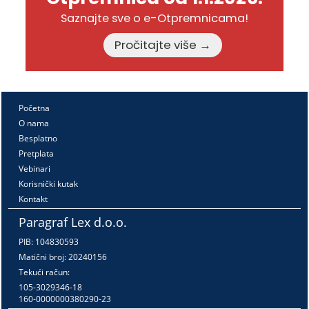
Saznajte sve o e-Otpremnicama!
Pročitajte više →
Početna
O nama
Besplatno
Pretplata
Vebinari
Korisnički kutak
Kontakt
Paragraf Lex d.o.o.
PIB: 104830593
Matični broj: 20240156
Tekući račun:
105-3029346-18
160-0000000380290-23