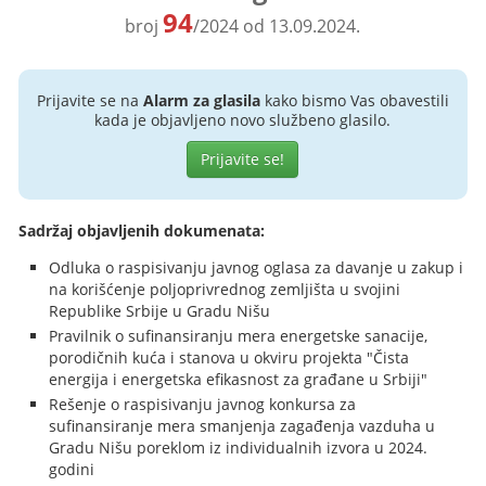
94
broj
/2024 od 13.09.2024.
Prijavite se na
Alarm za glasila
kako bismo Vas obavestili
kada je objavljeno novo službeno glasilo.
Prijavite se!
Sadržaj objavljenih dokumenata:
Odluka o raspisivanju javnog oglasa za davanje u zakup i
na korišćenje poljoprivrednog zemljišta u svojini
Republike Srbije u Gradu Nišu
Pravilnik o sufinansiranju mera energetske sanacije,
porodičnih kuća i stanova u okviru projekta "Čista
energija i energetska efikasnost za građane u Srbiji"
Rešenje o raspisivanju javnog konkursa za
sufinansiranje mera smanjenja zagađenja vazduha u
Gradu Nišu poreklom iz individualnih izvora u 2024.
godini