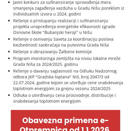
Javni konkurs za sufinansiranje sprovođenja mera
smanjenja zagađenja vazduha u Gradu Nišu poreklom iz
individualnih izvora u 2024. godini
Rešenje o pristupanju realizaciji i sufinansiranju
projekta unapređenja energetske efikasnosti zgrade
Osnovne škole "Bubanjski heroji" u Nišu
Rešenje o osnivanju Saveta za koordinaciju poslova
bezbednosti saobraćaja na putevima Grada Niša
Rešenje o obrazovanju Žalbene komisije
Program monitoringa zemljišta na nivou lokalne mreže
Grada Niša za 2024/2025. godinu
Rešenje o davanju saglasnosti na Odluku Nadzornog
odbora JKP "Gradska toplana" Niš, broj 2047/3 od
22.07.2024. godine kojom se utvrđuje cene snabdevanja
toplotnom energijom za grejnu sezonu 2024/2025
Odluka o utvrđivanju cena proizvodnje, distribucije i
snabdevanja toplotnom energijom
Obavezna primena e-
Otpremnica od 1.1.2026.