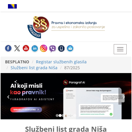
BESPLATNO
Registar službenih glasila
Službeni list grada Niša
87/2025
Službeni list grada Niša