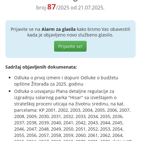
87
broj
/2025 od 21.07.2025.
Prijavite se na
Alarm za glasila
kako bismo Vas obavestili
kada je objavljeno novo službeno glasilo.
Prijavite se!
Sadržaj objavljenih dokumenata:
Odluka o prvoj izmeni i dopuni Odluke o budžetu
opštine Žitorađa za 2025. godinu
Odluka o usvajanju Plana detaljne regulacije za
izgradnju solarnog parka "Hisar" sa izveštajem o
strateškoj proceni uticaja na životnu sredinu, na kat.
parcelama: KP 2001, 2002, 2003, 2004, 2005, 2006, 2007,
2008, 2009, 2030, 2031, 2032, 2033, 2034, 2035, 2036,
2037, 2038, 2039, 2040, 2041, 2042, 2043, 2044, 2045,
2046, 2047, 2048, 2049, 2050, 2051, 2052, 2053, 2054,
2055, 2056, 2057, 2058, 2059, 2060, 2061, 2062, 2064,