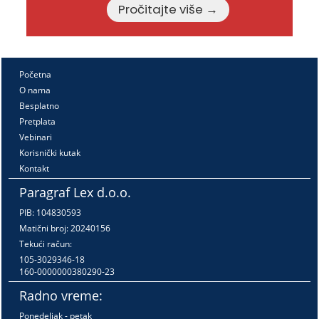
Pročitajte više →
Početna
O nama
Besplatno
Pretplata
Vebinari
Korisnički kutak
Kontakt
Paragraf Lex d.o.o.
PIB: 104830593
Matični broj: 20240156
Tekući račun:
105-3029346-18
160-0000000380290-23
Radno vreme:
Ponedeljak - petak