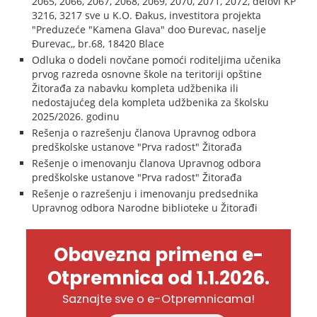
2065, 2066, 2067, 2068, 2069, 2070, 2071, 2072, delovi KP
3216, 3217 sve u K.O. Đakus, investitora projekta
"Preduzeće "Kamena Glava" doo Đurevac, naselje
Đurevac,, br.68, 18420 Blace
Odluka o dodeli novčane pomoći roditeljima učenika
prvog razreda osnovne škole na teritoriji opštine
Žitorađa za nabavku kompleta udžbenika ili
nedostajućeg dela kompleta udžbenika za školsku
2025/2026. godinu
Rešenja o razrešenju članova Upravnog odbora
predškolske ustanove "Prva radost" Žitorađa
Rešenje o imenovanju članova Upravnog odbora
predškolske ustanove "Prva radost" Žitorađa
Rešenje o razrešenju i imenovanju predsednika
Upravnog odbora Narodne biblioteke u Žitorađi
Obavezna primena e-
Otpremnica od 1.1.2026.
Saznajte sve o e-Otpremnicama!