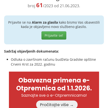
61
broj
/2023 od 21.06.2023.
Prijavite se na
Alarm za glasila
kako bismo Vas obavestili
kada je objavljeno novo službeno glasilo.
Prijavite se!
Sadržaj objavljenih dokumenata:
Odluka o završnom računu budžeta Gradske opštine
Crveni Krst za 2022. godinu
Obavezna primena e-
Otpremnica od 1.1.2026.
Saznajte sve o e-Otpremnicama!
Pročitajte više →