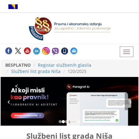
BESPLATNO
Registar službenih glasila
Službeni list grada Niša
120/2025
Službeni list grada Niša