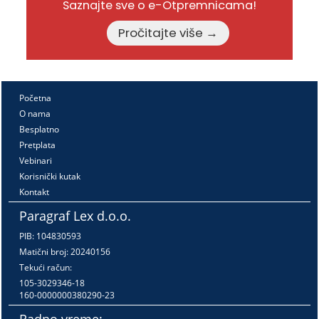
Saznajte sve o e-Otpremnicama!
Pročitajte više →
Početna
O nama
Besplatno
Pretplata
Vebinari
Korisnički kutak
Kontakt
Paragraf Lex d.o.o.
PIB: 104830593
Matični broj: 20240156
Tekući račun:
105-3029346-18
160-0000000380290-23