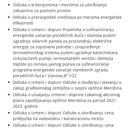
Odluka o kriterijumima i merilima za utvrđivanje
zakupnine za poslovni prostor
Odluka o preraspodeli sredstava po merama energetske
efikasnosti
Odluka o izmeni i dopuni Pravilnika o sufinansiranju
energetske sanacije porodičnih kuća i stanova putem
ugradnje solarnih panela za proizvodnju električne
energije za sopstvene potrebe i unapređenje
termotehničkog sistema putem ugradnje kalorimetara,
cirkulacionih pumpi, termostatskih ventila i delitelja
toplote po osnovu javnog poziva za sufinansiranje
programa energetske sanacije stambenih zgrada,
porodičnih kuća i stanova JP 1/22
Odluka o izmeni i dopuni Odluke o otuđenju i davanju u
zakup građevinskog zemljišta u svojini opštine Merošina
Odluka o usvajanju izmene i dopune Lokalnog akcionog
plana zapošljavanja opštine Merošina za period 2021-
2023. godine
Odluka o izmeni i dopuni Odluke o utvrđivanju cena
priključka na vodovodnu i kanalizacionu mrežu
Odluka o izmeni i dopuni Odluke o utvrđivanju cena