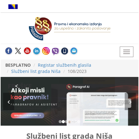
BESPLATNO
Registar službenih glasila
Službeni list grada Niša
108/2023
Službeni list grada Niša