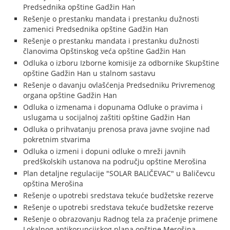
Predsednika opštine Gadžin Han
Rešenje o prestanku mandata i prestanku dužnosti
zamenici Predsednika opštine Gadžin Han
Rešenje o prestanku mandata i prestanku dužnosti
članovima Opštinskog veća opštine Gadžin Han
Odluka o izboru Izborne komisije za odbornike Skupštine
opštine Gadžin Han u stalnom sastavu
Rešenje o davanju ovlašćenja Predsedniku Privremenog
organa opštine Gadžin Han
Odluka o izmenama i dopunama Odluke o pravima i
uslugama u socijalnoj zaštiti opštine Gadžin Han
Odluka o prihvatanju prenosa prava javne svojine nad
pokretnim stvarima
Odluka o izmeni i dopuni odluke o mreži javnih
predškolskih ustanova na području opštine Merošina
Plan detaljne regulacije "SOLAR BALIČEVAC" u Baličevcu
opština Merošina
Rešenje o upotrebi sredstava tekuće budžetske rezerve
Rešenje o upotrebi sredstava tekuće budžetske rezerve
Rešenje o obrazovanju Radnog tela za praćenje primene
Lokalnog antikorupcijskog plana opštine Merošina