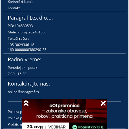
Korisnički kutak
Kontakt
Paragraf Lex d.o.o.
PIB: 104830593
Matični broj: 20240156
Tekući račun:
105-3029346-18
160-0000000380290-23
Radno vreme:
Ponedeljak - petak
7:30 - 15:30
Kontaktirajte nas:
online@paragraf.rs
Politika privatnosti
Politika pružanja usluga
Praktična pravila pružanja usluga