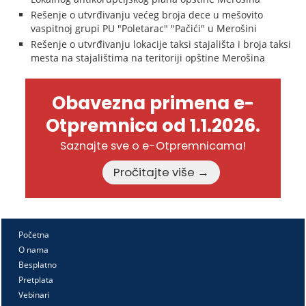
Rešenje o utvrđivanju većeg broja dece u mešovito
vaspitnoj grupi PU "Poletarac" "Pačići" u Merošini
Rešenje o utvrđivanju lokacije taksi stajališta i broja taksi
mesta na stajalištima na teritoriji opštine Merošina
Obavezna primena e-
Otpremnica od 1.1.2026.
Saznajte sve o e-Otpremnicama!
Pročitajte više →
Početna
O nama
Besplatno
Pretplata
Vebinari