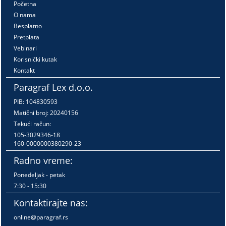
Početna
O nama
Besplatno
Pretplata
Vebinari
Korisnički kutak
Kontakt
Paragraf Lex d.o.o.
PIB: 104830593
Matični broj: 20240156
Tekući račun:
105-3029346-18
160-0000000380290-23
Radno vreme:
Ponedeljak - petak
7:30 - 15:30
Kontaktirajte nas:
online@paragraf.rs