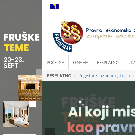
POČETNA
O NAMA
BESPLATNO
IZD
BESPLATNO
Registar službenih glasila