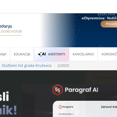
ANJA
EDUKACIJE
ASISTENTI
KANCELARKO
KORISNIČ
Službeni list grada Kruševca
2/2025