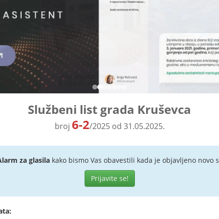
Službeni list grada Kruševca
6-2
broj
/2025 od 31.05.2025.
Alarm za glasila
kako bismo Vas obavestili kada je objavljeno novo s
Prijavite se!
ata: