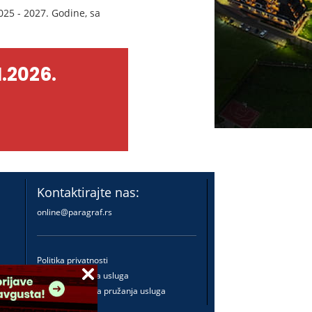
25 - 2027. Godine, sa
.2026.
Kontaktirajte nas:
online@paragraf.rs
Politika privatnosti
Politika pružanja usluga
Praktična pravila pružanja usluga