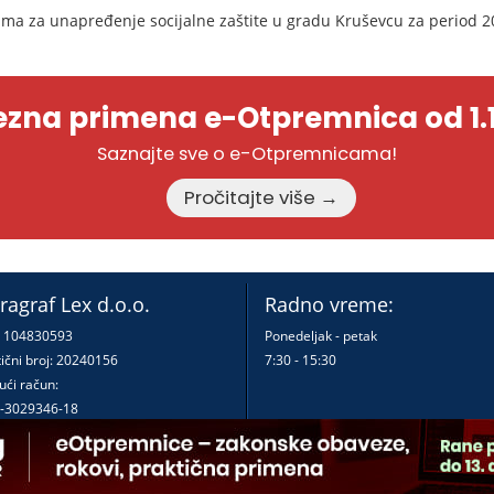
ma za unapređenje socijalne zaštite u gradu Kruševcu za period 20
zna primena e-Otpremnica od 1.1
Saznajte sve o e-Otpremnicama!
Pročitajte više →
ragraf Lex d.o.o.
Radno vreme:
: 104830593
Ponedeljak - petak
ični broj: 20240156
7:30 - 15:30
ući račun:
-3029346-18
-0000000380290-23