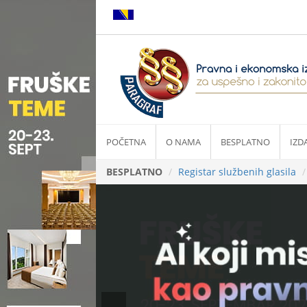
POČETNA
O NAMA
BESPLATNO
IZD
BESPLATNO
Registar službenih glasila