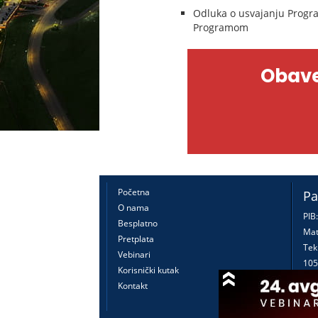
Odluka o usvajanju Progra
Programom
Obave
Početna
Pa
O nama
PIB
Besplatno
Mat
Pretplata
Tek
Vebinari
105
Korisnički kutak
160
Kontakt