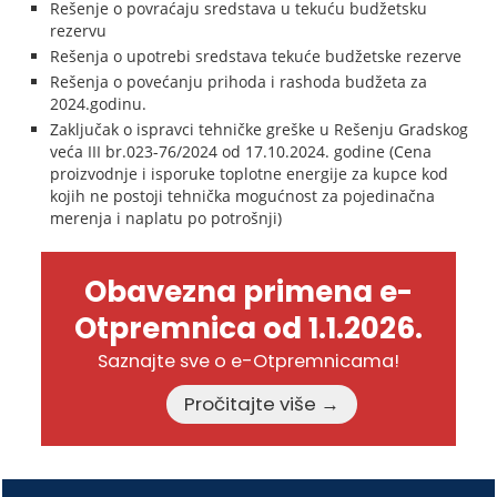
Rešenje o povraćaju sredstava u tekuću budžetsku
rezervu
Rešenja o upotrebi sredstava tekuće budžetske rezerve
Rešenja o povećanju prihoda i rashoda budžeta za
2024.godinu.
Zaključak o ispravci tehničke greške u Rešenju Gradskog
veća III br.023-76/2024 od 17.10.2024. godine (Cena
proizvodnje i isporuke toplotne energije za kupce kod
kojih ne postoji tehnička mogućnost za pojedinačna
merenja i naplatu po potrošnji)
Obavezna primena e-
Otpremnica od 1.1.2026.
Saznajte sve o e-Otpremnicama!
Pročitajte više →