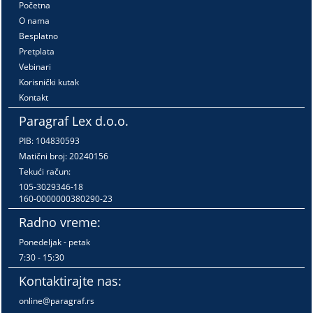
Početna
O nama
Besplatno
Pretplata
Vebinari
Korisnički kutak
Kontakt
Paragraf Lex d.o.o.
PIB: 104830593
Matični broj: 20240156
Tekući račun:
105-3029346-18
160-0000000380290-23
Radno vreme:
Ponedeljak - petak
7:30 - 15:30
Kontaktirajte nas:
online@paragraf.rs