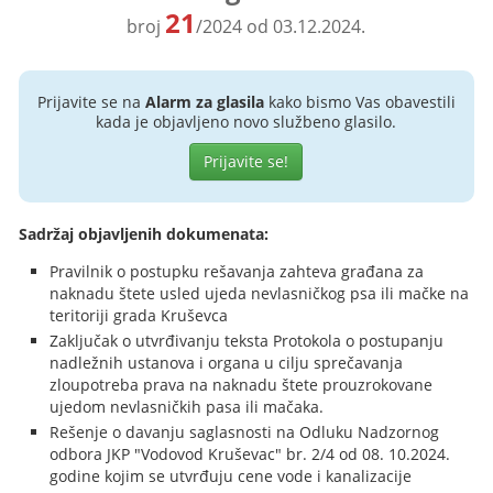
21
broj
/2024 od 03.12.2024.
Prijavite se na
Alarm za glasila
kako bismo Vas obavestili
kada je objavljeno novo službeno glasilo.
Prijavite se!
Sadržaj objavljenih dokumenata:
Pravilnik o postupku rešavanja zahteva građana za
naknadu štete usled ujeda nevlasničkog psa ili mačke na
teritoriji grada Kruševca
Zaključak o utvrđivanju teksta Protokola o postupanju
nadležnih ustanova i organa u cilju sprečavanja
zloupotreba prava na naknadu štete prouzrokovane
ujedom nevlasničkih pasa ili mačaka.
Rešenje o davanju saglasnosti na Odluku Nadzornog
odbora JKP "Vodovod Kruševac" br. 2/4 od 08. 10.2024.
godine kojim se utvrđuju cene vode i kanalizacije