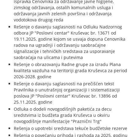
ispravka Cenovnika za održavanje javne higijene,
zimskog održavanja, ostalih komunalnih usluga i
održavanja javnih zelenih površina i održavanja
vodotokova drugog reda
Rešenje o davanju saglasnosti na Odluku Nadzornog
odbora JP "Poslovni centar" Kruševac br. 13671 od
19.11.2025. godine kojom se usvaja dopuna Cenovnika
radova na ugradnji i održavanju saobraćajne
signalizacije i tehničkih sredstava za usporavanje
saobraćaja na ulicama i putevima
Rešenje o obrazovanju Radne grupe za izradu Plana
kvaliteta vazduha na teritoriji grada Kruševca za period
2026-2028. godine
Rešenje o davanju saglasnosti na prečišćen tekst
Pravilnika o unutrašnjoj organizaciji i sistematizaciji
poslova JP "Poslovni centar" Kruševac br. 13896 od
25.11.2025. godine
Odluka o dodeli novogodišnjih paketića za decu
sredstvima iz budžeta grada Kruševca u okviru
novogodišnje manifestacije "Praznični Trg"
Rešenja o upotrebi sredstava tekuće budžetske rezerve
Rešenja o povećanju prihoda i rashoda za 2025. godinu