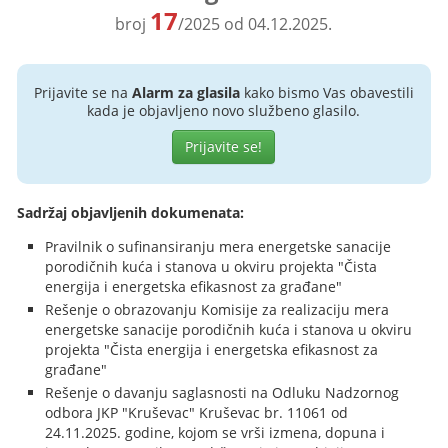
17
broj
/2025 od 04.12.2025.
Prijavite se na
Alarm za glasila
kako bismo Vas obavestili
kada je objavljeno novo službeno glasilo.
Prijavite se!
Sadržaj objavljenih dokumenata:
Pravilnik o sufinansiranju mera energetske sanacije
porodičnih kuća i stanova u okviru projekta "Čista
energija i energetska efikasnost za građane"
Rešenje o obrazovanju Komisije za realizaciju mera
energetske sanacije porodičnih kuća i stanova u okviru
projekta "Čista energija i energetska efikasnost za
građane"
Rešenje o davanju saglasnosti na Odluku Nadzornog
odbora JKP "Kruševac" Kruševac br. 11061 od
24.11.2025. godine, kojom se vrši izmena, dopuna i