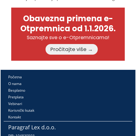
Obavezna primena e-
Otpremnica od 1.1.2026.
Saznajte sve o e-Otpremnicama!
Pročitajte više →
Početna
O nama
Besplatno
Pretplata
Vebinari
Korisnički kutak
Kontakt
Paragraf Lex d.o.o.
PIB: 104830593