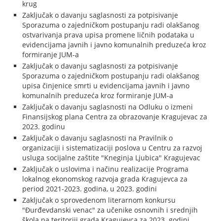
krug
Zaključak o davanju saglasnosti za potpisivanje
Sporazuma o zajedničkom postupanju radi olakšanog
ostvarivanja prava upisa promene ličnih podataka u
evidencijama javnih i javno komunalnih preduzeća kroz
formiranje JUM-a
Zaključak o davanju saglasnosti za potpisivanje
Sporazuma o zajedničkom postupanju radi olakšanog
upisa činjenice smrti u evidencijama javnih i javno
komunalnih preduzeća kroz formiranje JUM-a
Zaključak o davanju saglasnosti na Odluku o izmeni
Finansijskog plana Centra za obrazovanje Kragujevac za
2023. godinu
Zaključak o davanju saglasnosti na Pravilnik o
organizaciji i sistematizaciji poslova u Centru za razvoj
usluga socijalne zaštite "Kneginja Ljubica" Kragujevac
Zaključak o uslovima i načinu realizacije Programa
lokalnog ekonomskog razvoja grada Kragujevca za
period 2021-2023. godina, u 2023. godini
Zaključak o sprovedenom literarnom konkursu
"Đurđevdanski venac" za učenike osnovnih i srednjih
škola na teritoriji grada Kragujevca za 2023. godini