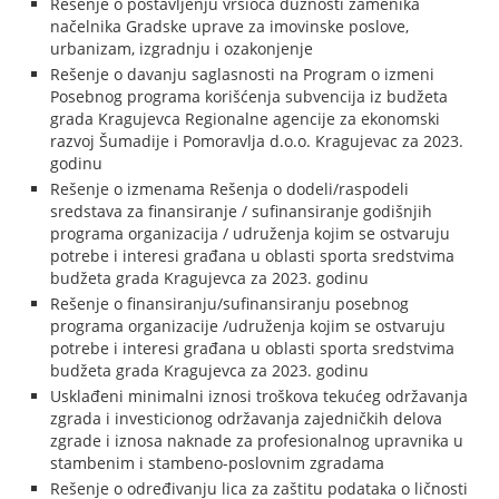
Rešenje o postavljenju vršioca dužnosti zamenika
načelnika Gradske uprave za imovinske poslove,
urbanizam, izgradnju i ozakonjenje
Rešenje o davanju saglasnosti na Program o izmeni
Posebnog programa korišćenja subvencija iz budžeta
grada Kragujevca Regionalne agencije za ekonomski
razvoj Šumadije i Pomoravlja d.o.o. Kragujevac za 2023.
godinu
Rešenje o izmenama Rešenja o dodeli/raspodeli
sredstava za finansiranje / sufinansiranje godišnjih
programa organizacija / udruženja kojim se ostvaruju
potrebe i interesi građana u oblasti sporta sredstvima
budžeta grada Kragujevca za 2023. godinu
Rešenje o finansiranju/sufinansiranju posebnog
programa organizacije /udruženja kojim se ostvaruju
potrebe i interesi građana u oblasti sporta sredstvima
budžeta grada Kragujevca za 2023. godinu
Usklađeni minimalni iznosi troškova tekućeg održavanja
zgrada i investicionog održavanja zajedničkih delova
zgrade i iznosa naknade za profesionalnog upravnika u
stambenim i stambeno-poslovnim zgradama
Rešenje o određivanju lica za zaštitu podataka o ličnosti