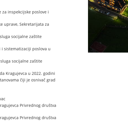
za inspekcijske poslove i
e uprave, Sekretarijata za
luga socijalne zaštite
i sistematizaciji poslova u
luga socijalne zaštite
ada Kragujevca u 2022. godini
anovama čiji je osnivač grad
vac
Kragujevca Privrednog društva
Kragujevca Privrednog društva