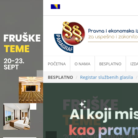
POČETNA
O NAMA
BESPLATNO
IZD
BESPLATNO
Registar službenih glasila