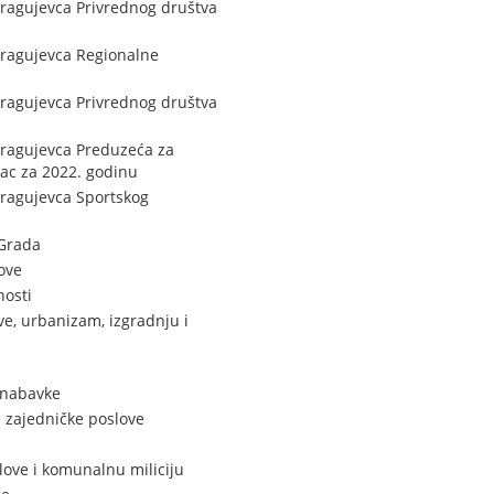
Kragujevca Privrednog društva
Kragujevca Regionalne
Kragujevca Privrednog društva
Kragujevca Preduzeća za
vac za 2022. godinu
Kragujevca Sportskog
 Grada
ove
nosti
e, urbanizam, izgradnju i
 nabavke
i zajedničke poslove
love i komunalnu miliciju