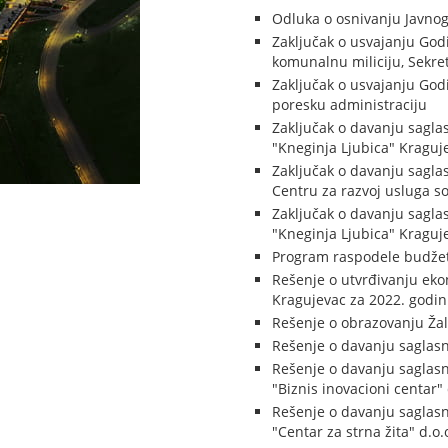
Odluka o osnivanju Javno
Zaključak o usvajanju God
komunalnu miliciju, Sekret
Zaključak o usvajanju God
poresku administraciju
Zaključak o davanju saglas
"Kneginja Ljubica" Kraguj
Zaključak o davanju saglas
Centru za razvoj usluga so
Zaključak o davanju saglas
"Kneginja Ljubica" Kraguj
Program raspodele budžets
Rešenje o utvrđivanju eko
Kragujevac za 2022. godi
Rešenje o obrazovanju Ža
Rešenje o davanju saglas
Rešenje o davanju saglasn
"Biznis inovacioni centar"
Rešenje o davanju saglasn
"Centar za strna žita" d.o