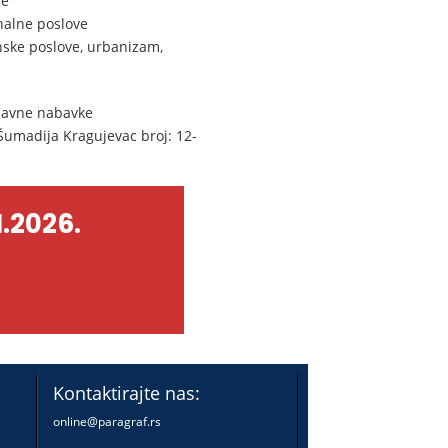
je
nalne poslove
nske poslove, urbanizam,
 javne nabavke
umadija Kragujevac broj: 12-
.2026.
Kontaktirajte nas:
online@paragraf.rs