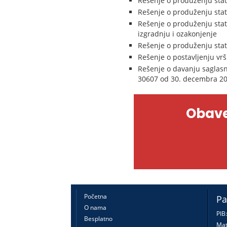
Rešenje o produženju statu
Rešenje o produženju sta
Rešenje o produženju stat
izgradnju i ozakonjenje
Rešenje o produženju sta
Rešenje o postavljenju vr
Rešenje o davanju saglas
30607 od 30. decembra 20
Obave
Početna
Pa
O nama
PIB
Besplatno
Mat