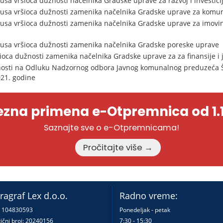
sa vršioca dužnosti načelnika Gradske uprave za razvoj i investici
tusa vršioca dužnosti zamenika načelnika Gradske uprave za komu
usa vršioca dužnosti zamenika načelnika Gradske uprave za imovi
tusa vršioca dužnosti zamenika načelnika Gradske poreske uprave
šioca dužnosti zamenika načelnika Gradske uprave za za finansije i
nosti na Odluku Nadzornog odbora Javnog komunalnog preduzeća Š
21. godine
zna primena e-Otpremnica od 1.1
Saznajte sve o e-Otpremnicama!
Pročitajte više →
ragraf Lex d.o.o.
Radno vreme:
: 104830593
Ponedeljak - petak
ični broj: 20240156
7:30 - 15:30