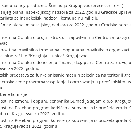
g komunalnog preduzeća Šumadija Kragujevac (prečišćen tekst)
išnjeg plana inspekcijskog nadzora za 2022. godinu Gradske uprave 
arijata za inspekcijski nadzor i komunalnu miliciju
išnjeg plana inspekcijskog nadzora za 2022. godinu Gradske poresk
nosti na Odluku o broju i strukturi zaposlenih u Centru za razvoj us
evac
nosti na Pravilnik o izmenama i dopunama Pravilnika o organizaciji 
cijalne zaštite "Kneginja Ljubica" Kragujevac
nosti na Odluku o donošenju Finansijskog plana Centra za razvoj us
evac za 2022. godinu
kih sredstava za funkcionisanje mesnih zajednica na teritoriji gr
nomske cene programa vaspitanja i obrazovanja u predškolskim ust
nu
lbene komisije
nosti na Izmenu i dopunu cenovnika Šumadija sajam d.o.o. Kraguje
osti na Poseban program korišćenja subvencija iz budžeta grada 
 d.o.o. Kragujevac za 2022. godinu
osti na Poseban program korišćenja subvencija iz budžeta grada 
.o. Kragujevac za 2022. godinu