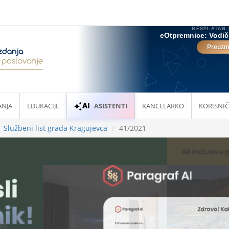
ANJA
EDUKACIJE
ASISTENTI
KANCELARKO
KORISNIČ
Službeni list grada Kragujevca
41/2021